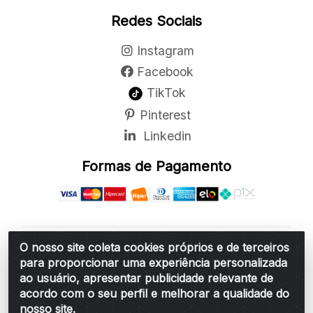
Redes Sociais
Instagram
Facebook
TikTok
Pinterest
Linkedin
Formas de Pagamento
O nosso site coleta cookies próprios e de terceiros
Belchior Cortinas e Acessórios LTDA - R: Rua
para proporcionar uma experiência personalizada
Vereador Sérgio Leopoldino Alves, 876 - Santa
ao usuário, apresentar publicidade relevante de
Bárbara d'Oeste/SP - CEP 13.456-166 - CNPJ
acordo com o seu perfil e melhorar a qualidade do
06.314.073/0001-34
nosso site.