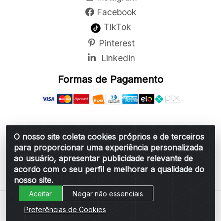
Facebook
TikTok
Pinterest
Linkedin
Formas de Pagamento
O nosso site coleta cookies próprios e de terceiros
Belchior Cortinas e Acessórios LTDA - R: Rua
para proporcionar uma experiência personalizada
Vereador Sérgio Leopoldino Alves, 876 - Santa
ao usuário, apresentar publicidade relevante de
Bárbara d'Oeste/SP - CEP 13.456-166 - CNPJ
acordo com o seu perfil e melhorar a qualidade do
06.314.073/0001-34
nosso site.
Aceitar
Negar não essenciais
Preferências de Cookies