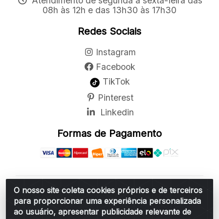
Atendimento de segunda a sexta-feira das
08h às 12h e das 13h30 às 17h30
Redes Sociais
Instagram
Facebook
TikTok
Pinterest
Linkedin
Formas de Pagamento
O nosso site coleta cookies próprios e de terceiros
Belchior Cortinas e Acessórios LTDA - R: Rua
para proporcionar uma experiência personalizada
Vereador Sérgio Leopoldino Alves, 876 - Santa
ao usuário, apresentar publicidade relevante de
Bárbara d'Oeste/SP - CEP 13.456-166 - CNPJ