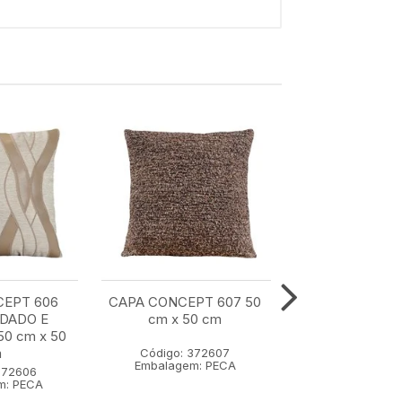
CEPT 606
CAPA CONCEPT 607 50
CAPA CONCE
DADO E
cm x 50 cm
COM BORDA
0 cm x 50
APLICACAO 35 
m
cm
Código: 372607
Embalagem: PECA
372606
Código: 37
m: PECA
Embalagem: 