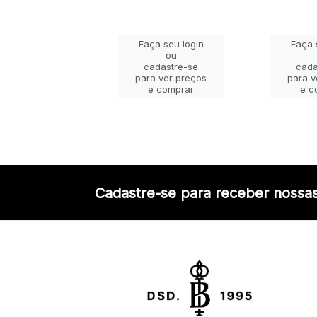
Faça seu login
Faça 
ça seu login
ou
ou
cadastre-se
cada
adastre-se
para ver preços
para v
a ver preços
e comprar
e c
e comprar
Cadastre-se para receber nossas