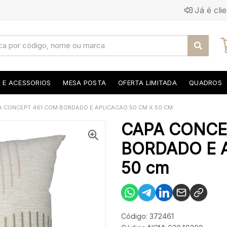
Já é cli
S E ACESSORIOS
MESA POSTA
OFERTA LIMITADA
QUADROS
A CONCEPT 461 COM BORDADO E APLICACAO 50 CM X 50 CM
CAPA CONCE
BORDADO E A
50 cm
Código: 372461