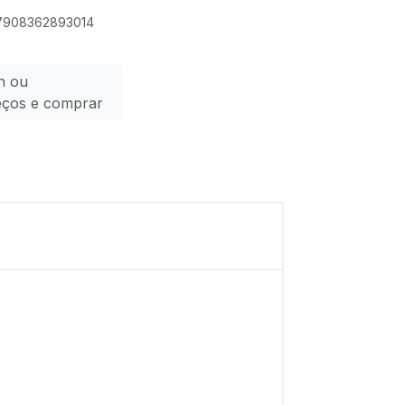
 7908362893014
n ou
eços e comprar