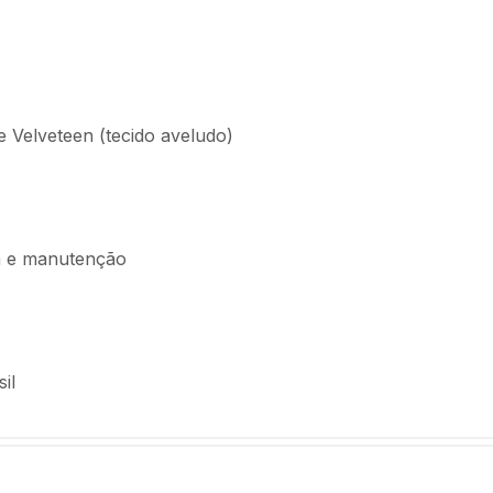
 Velveteen (tecido aveludo)
oca e manutenção
il