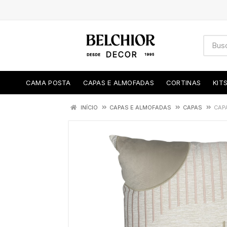
CAMA POSTA
CAPAS E ALMOFADAS
CORTINAS
KIT
INÍCIO
CAPAS E ALMOFADAS
CAPAS
CAP