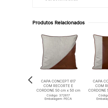
Produtos Relacionados
CONCEPT 608
CAPA CONCEPT 617
CAPA CO
 BORDADO E
COM RECORTE E
COM R
CAO 35 cm x 55
CORDONE 50 cm x 50 cm
CORDONE 5
cm
Código: 372617
Códig
Embalagem: PECA
Embala
igo: 372608
lagem: PECA