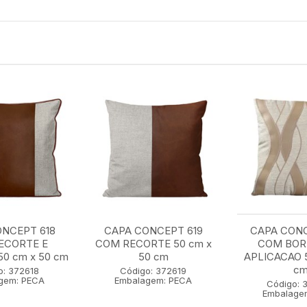
NCEPT 618
CAPA CONCEPT 619
CAPA CON
ECORTE E
COM RECORTE 50 cm x
COM BOR
0 cm x 50 cm
50 cm
APLICACAO 5
c
o: 372618
Código: 372619
gem: PECA
Embalagem: PECA
Código: 
Embalage