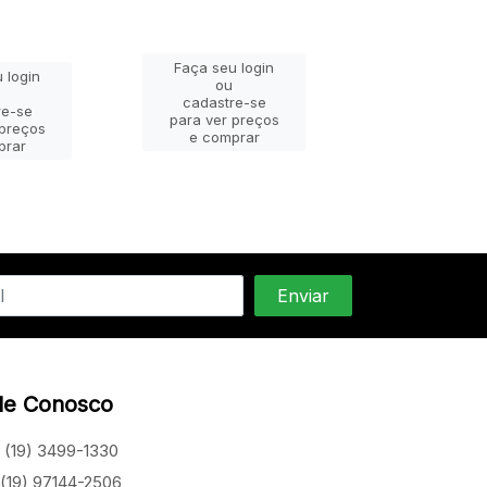
Faça seu login
 login
Faça seu lo
ou
ou
cadastre-se
re-se
cadastre-
para ver preços
 preços
para ver pr
e comprar
prar
e compra
le Conosco
(19) 3499-1330
(19) 97144-2506