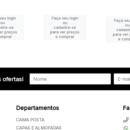
seu login
Faça seu login
Faça seu
ou
ou
ou
stre-se
cadastre-se
cadast
er preços
para ver preços
para ver
omprar
e comprar
e com
 ofertas!
Departamentos
Fa
CAMA POSTA
CAPAS E ALMOFADAS