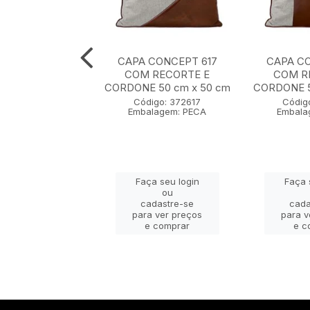
CONCEPT 608
CAPA CONCEPT 617
CAPA CO
 BORDADO E
COM RECORTE E
COM R
CAO 35 cm x 55
CORDONE 50 cm x 50 cm
CORDONE 5
cm
Código: 372617
Códig
Embalagem: PECA
Embala
igo: 372608
lagem: PECA
Faça seu login
Faça 
ça seu login
ou
ou
cadastre-se
cada
adastre-se
para ver preços
para v
a ver preços
e comprar
e c
e comprar