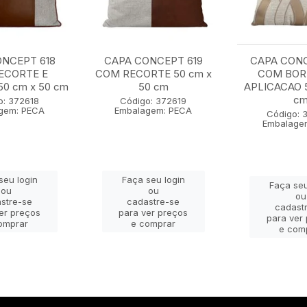
NCEPT 618
CAPA CONCEPT 619
CAPA CON
ECORTE E
COM RECORTE 50 cm x
COM BOR
0 cm x 50 cm
50 cm
APLICACAO 5
c
o: 372618
Código: 372619
gem: PECA
Embalagem: PECA
Código: 
Embalage
seu login
Faça seu login
Faça seu
ou
ou
ou
stre-se
cadastre-se
cadast
er preços
para ver preços
para ver
omprar
e comprar
e com