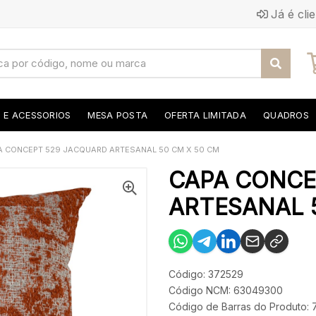
Já é cli
S E ACESSORIOS
MESA POSTA
OFERTA LIMITADA
QUADROS
A CONCEPT 529 JACQUARD ARTESANAL 50 CM X 50 CM
CAPA CONCE
ARTESANAL 5
Código: 372529
Código NCM: 63049300
Código de Barras do Produto: