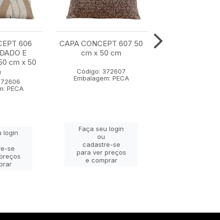
CEPT 606
CAPA CONCEPT 607 50
CAPA CONCE
DADO E
cm x 50 cm
COM BORDA
0 cm x 50
APLICACAO 35 
m
cm
Código: 372607
Embalagem: PECA
372606
Código: 37
m: PECA
Embalagem: 
Faça seu login
 login
Faça seu lo
ou
ou
cadastre-se
re-se
cadastre-
para ver preços
 preços
para ver pr
e comprar
prar
e compra