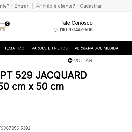
ente? - Entrar
|
Não é cliente? - Cadastrar
Fale Conosco
0
(19) 97144-2506
TEMATICO
VAROES E TRILHOS
PERSIANA SOB MEDIDA
VOLTAR
PT 529 JACQUARD
0 cm x 50 cm
 7908785615392