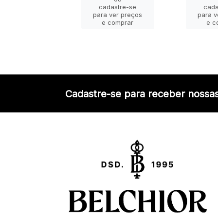
ou
cadastre-se
cada
adastre-se
para ver preços
para v
a ver preços
e comprar
e c
e comprar
Cadastre-se para receber nossas