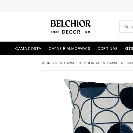
CAMA POSTA
CAPAS E ALMOFADAS
CORTINAS
KIT
INÍCIO
CAPAS E ALMOFADAS
CAPAS
CAP