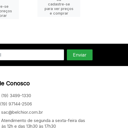
ou
cadastre-se
re-se
cadastre-
para ver preços
 preços
para ver pr
e comprar
prar
e compra
le Conosco
(19) 3499-1330
(19) 97144-2506
sac@belchior.com.br
Atendimento de segunda a sexta-feira das
 às 12h e das 13h30 às 17h30