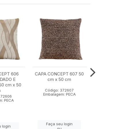
CEPT 606
CAPA CONCEPT 607 50
CAPA CONCE
DADO E
cm x 50 cm
COM BORDA
0 cm x 50
APLICACAO 35 
m
cm
Código: 372607
Embalagem: PECA
372606
Código: 37
m: PECA
Embalagem: 
Faça seu login
 login
Faça seu lo
ou