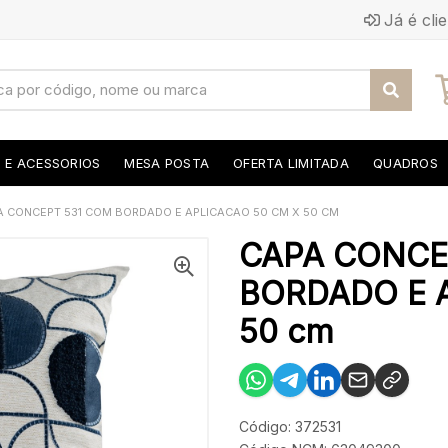
Já é cli
S E ACESSORIOS
MESA POSTA
OFERTA LIMITADA
QUADROS
A CONCEPT 531 COM BORDADO E APLICACAO 50 CM X 50 CM
CAPA CONCE
BORDADO E A
50 cm
Código: 372531