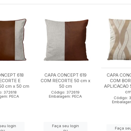
NCEPT 618
CAPA CONCEPT 619
CAPA CON
ECORTE E
COM RECORTE 50 cm x
COM BOR
0 cm x 50 cm
50 cm
APLICACAO 5
c
o: 372618
Código: 372619
gem: PECA
Embalagem: PECA
Código: 
Embalage
seu login
Faça seu login
Faça seu
ou
ou