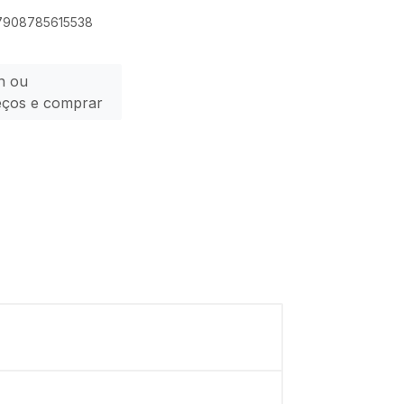
 7908785615538
n ou
eços e comprar