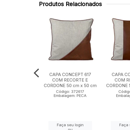
Produtos Relacionados
CONCEPT 608
CAPA CONCEPT 617
CAPA CO
 BORDADO E
COM RECORTE E
COM R
CAO 35 cm x 55
CORDONE 50 cm x 50 cm
CORDONE 5
cm
Código: 372617
Códig
Embalagem: PECA
Embala
igo: 372608
lagem: PECA
Faça seu login
Faça 
ça seu login
ou