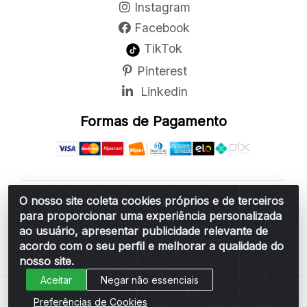
Instagram
Facebook
TikTok
Pinterest
Linkedin
Formas de Pagamento
O nosso site coleta cookies próprios e de terceiros
Belchior Cortinas e Acessórios LTDA - R: Rua
para proporcionar uma experiência personalizada
Vereador Sérgio Leopoldino Alves, 876 - Santa
ao usuário, apresentar publicidade relevante de
Bárbara d'Oeste/SP - CEP 13.456-166 - CNPJ
acordo com o seu perfil e melhorar a qualidade do
06.314.073/0001-34
nosso site.
Aceitar
Negar não essenciais
Preferências de Cookies