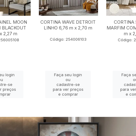
AINEL MOON
CORTINA WAVE DETROIT
CORTINA 
I BLACKOUT
LINHO 6,76 m x 2,70 m
MARFIM COM
x 2,27 m
m x 2
Código: 254006103
256005108
Código: 
eu login
Faça seu login
Faça se
ou
ou
o
tre-se
cadastre-se
cadas
r preços
para ver preços
para ve
mprar
e comprar
e co