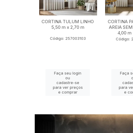
BALI MARFIM
CORTINA TULUM LINHO
CORTINA P
2,80 m x 2,30
5,50 m x 2,70 m
AREIA SEM
m
4,00 m 
Código: 257003103
 22401069
Código: 
eu login
Faça seu login
Faça s
ou
ou
stre-se
cadastre-se
cadas
er preços
para ver preços
para ve
omprar
e comprar
e co