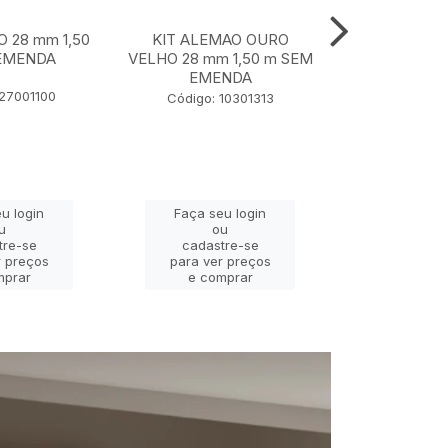
O 28 mm 1,50
KIT ALEMAO OURO
KIT JADE P
EMENDA
VELHO 28 mm 1,50 m SEM
28 mm 1,
EMENDA
EME
127001100
Código: 10301313
Código: 
u login
Faça seu login
Faça se
u
ou
o
tre-se
cadastre-se
cadast
r preços
para ver preços
para ver
mprar
e comprar
e com