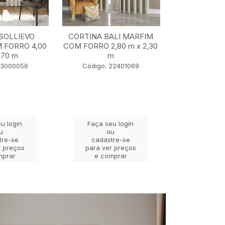
SOLLIEVO
CORTINA BALI MARFIM
CORTINA TU
 FORRO 4,00
COM FORRO 2,80 m x 2,30
5,50 m x
,70 m
m
Código: 2
23000056
Código: 22401069
u login
Faça seu login
Faça se
u
ou
o
tre-se
cadastre-se
cadast
r preços
para ver preços
para ver
mprar
e comprar
e com