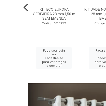
 NOBRE OURO
KIT ECO EUROPA
KIT JADE N
m 1,50 m SEM
CEREJEIRA 28 mm 1,50 m
28 mm 1
ENDA
SEM EMENDA
EM
 130001127
Código: 1010252
Código:
eu login
Faça seu login
Faça s
ou
ou
stre-se
cadastre-se
cadas
er preços
para ver preços
para ve
omprar
e comprar
e co