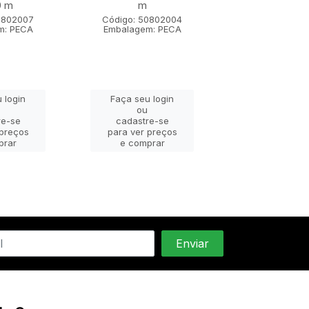
0 m
m
m x 1,80
0802007
Código: 50802004
Código: 508
m: PECA
Embalagem: PECA
Embalagem: 
 login
Faça seu login
Faça seu lo
ou
ou
re-se
cadastre-se
cadastre-
 preços
para ver preços
para ver pr
prar
e comprar
e compra