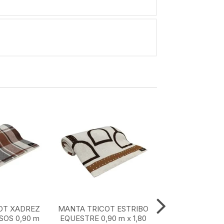
OT XADREZ
MANTA TRICOT ESTRIBO
MANTA TRICOT
OS 0,90 m
EQUESTRE 0,90 m x 1,80
MARROM CLASS