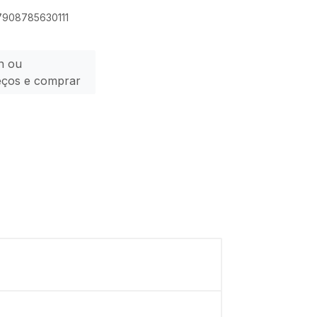
 7908785630111
n ou
eços e comprar