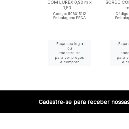
 x 1,80 m
COM LUREX 0,90 m x
BORDO COM
1,80 ...
m 
go: 50802005
lagem: PECA
Código: 508015112
Código:
Embalagem: PECA
Embala
ça seu login
Faça seu login
Faça 
ou
ou
adastre-se
cadastre-se
cada
a ver preços
para ver preços
para v
e comprar
e comprar
e c
Cadastre-se para receber nossas