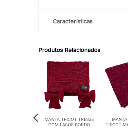
Características
Produtos Relacionados
TRICOT XADREZ
MANTA TRICOT TRESSE
MANTA 
CLASSICO 0,90
COM LACOS BORDO
TRICOT M