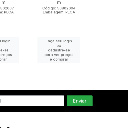
0 m
m
m x 1,80
0802007
Código: 50802004
Código: 508
m: PECA
Embalagem: PECA
Embalagem: 
 login
Faça seu login
Faça seu lo
ou
ou
re-se
cadastre-se
cadastre-
 preços
para ver preços
para ver pr
prar
e comprar
e compra