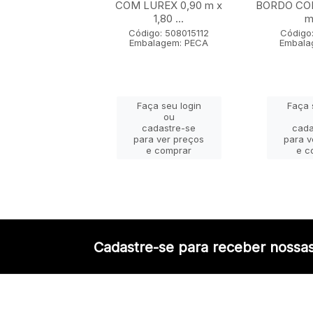
 x 1,80 m
COM LUREX 0,90 m x
BORDO COM
1,80 ...
m 
go: 50802005
lagem: PECA
Código: 508015112
Código:
Embalagem: PECA
Embala
ça seu login
Faça seu login
Faça 
ou
ou
adastre-se
cadastre-se
cada
a ver preços
para ver preços
para v
e comprar
e comprar
e c
Cadastre-se para receber nossas