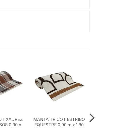
OT XADREZ
MANTA TRICOT ESTRIBO
MANTA TRICOT
OS 0,90 m
EQUESTRE 0,90 m x 1,80
MARROM CLASS