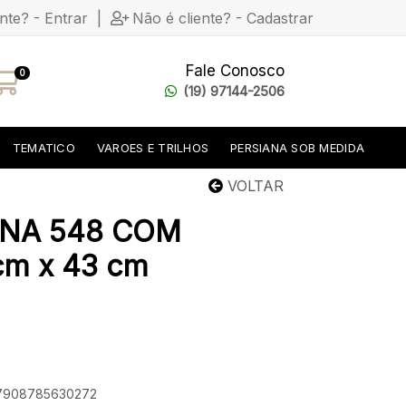
ente? - Entrar
|
Não é cliente? - Cadastrar
Fale Conosco
0
(19) 97144-2506
TEMATICO
VAROES E TRILHOS
PERSIANA SOB MEDIDA
VOLTAR
INA 548 COM
m x 43 cm
: 7908785630272