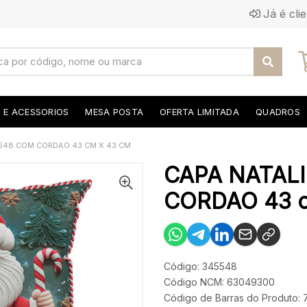
Já é cli
S E ACESSORIOS
MESA POSTA
OFERTA LIMITADA
QUADROS
 548 COM CORDAO 43 CM X 43 CM
CAPA NATAL
CORDAO 43 c
Código: 345548
Código NCM: 63049300
Código de Barras do Produto