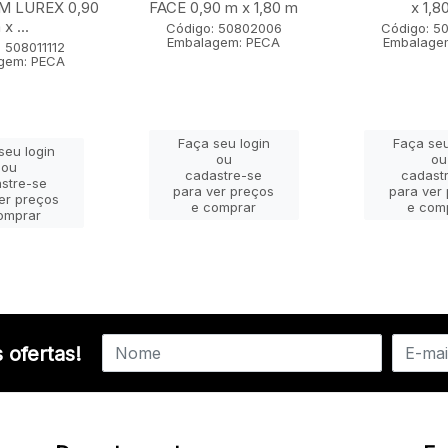
 LUREX 0,90
FACE 0,90 m x 1,80 m
x 1,8
x ...
Código: 50802006
Código: 5
Embalagem: PECA
Embalage
 508011112
gem: PECA
Faça seu login
Faça seu
seu login
ou
ou
ou
cadastre-se
cadast
stre-se
para ver preços
para ver
er preços
e comprar
e com
omprar
 ofertas!