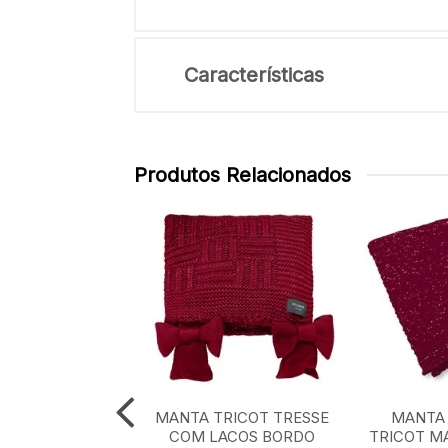
Características
Produtos Relacionados
TRICOT XADREZ
MANTA TRICOT TRESSE
MANTA 
CLASSICO 0,90
COM LACOS BORDO
TRICOT M