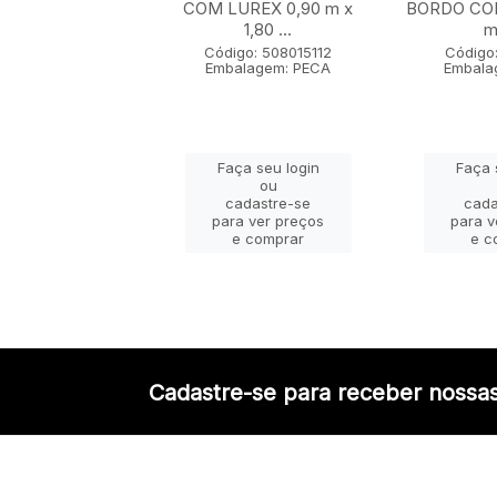
 x 1,80 m
COM LUREX 0,90 m x
BORDO COM
1,80 ...
m 
go: 50802005
lagem: PECA
Código: 508015112
Código:
Embalagem: PECA
Embala
ça seu login
Faça seu login
Faça 
ou
ou
adastre-se
cadastre-se
cada
a ver preços
para ver preços
para v
e comprar
e comprar
e c
Cadastre-se para receber nossas