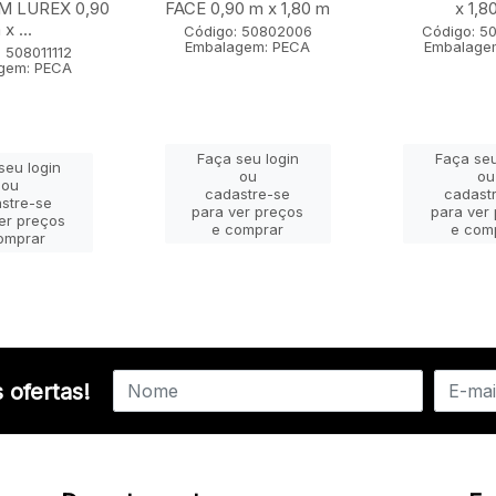
 LUREX 0,90
FACE 0,90 m x 1,80 m
x 1,8
x ...
Código: 50802006
Código: 5
Embalagem: PECA
Embalage
 508011112
gem: PECA
Faça seu login
Faça seu
seu login
ou
ou
ou
cadastre-se
cadast
stre-se
para ver preços
para ver
er preços
e comprar
e com
omprar
 ofertas!