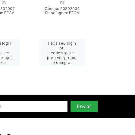
0 m
m
m x 1,80
0802007
Código: 50802004
Código: 508
m: PECA
Embalagem: PECA
Embalagem: 
 login
Faça seu login
Faça seu lo
ou
ou
re-se
cadastre-se
cadastre-
 preços
para ver preços
para ver pr
prar
e comprar
e compra