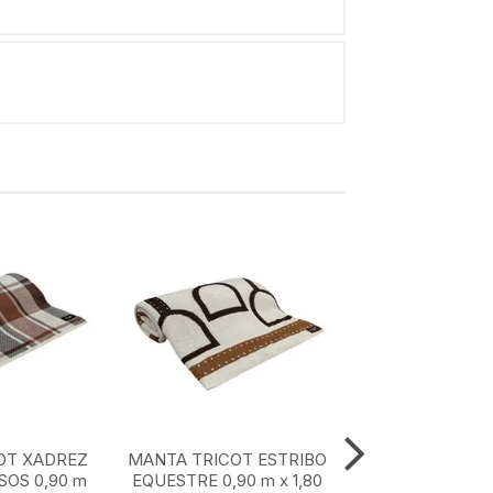
OT XADREZ
MANTA TRICOT ESTRIBO
MANTA TRICOT
OS 0,90 m
EQUESTRE 0,90 m x 1,80
MARROM CLASS