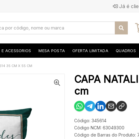
Já é cli
S E ACESSORIOS
MESA POSTA
OFERTA LIMITADA
QUADROS
614 35 CM X 55 CM
CAPA NATALI
cm
Código: 345614
Código NCM: 63049300
Código de Barras do Produto