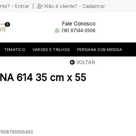
ente? - Entrar
|
Não é cliente? - Cadastrar
Fale Conosco
0
(19) 97144-2506
TEMATICO
VAROES E TRILHOS
PERSIANA SOB MEDIDA
VOLTAR
NA 614 35 cm x 55
: 7908785656463