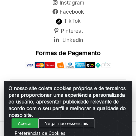
Instagram
Facebook
TikTok
Pinterest
Linkedin
Formas de Pagamento
O nosso site coleta cookies próprios e de terceiros
Belchior Cortinas e Acessórios LTDA - R: Rua
para proporcionar uma experiência personalizada
Vereador Sérgio Leopoldino Alves, 876 - Santa
ao usuário, apresentar publicidade relevante de
Bárbara d'Oeste/SP - CEP 13.456-166 - CNPJ
acordo com o seu perfil e melhorar a qualidade do
06.314.073/0001-34
nosso site.
Aceitar
Negar não essenciais
Preferências de Cookies