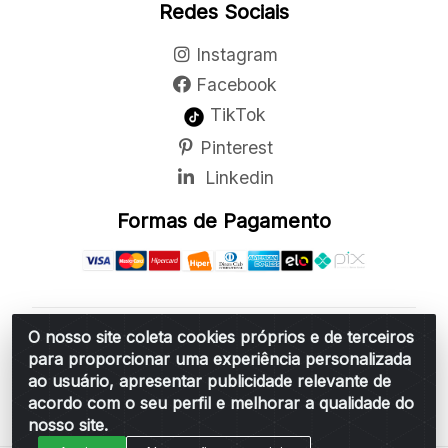
Redes Sociais
Instagram
Facebook
TikTok
Pinterest
Linkedin
Formas de Pagamento
O nosso site coleta cookies próprios e de terceiros
Belchior Cortinas e Acessórios LTDA - R: Rua
para proporcionar uma experiência personalizada
Vereador Sérgio Leopoldino Alves, 876 - Santa
ao usuário, apresentar publicidade relevante de
Bárbara d'Oeste/SP - CEP 13.456-166 - CNPJ
acordo com o seu perfil e melhorar a qualidade do
06.314.073/0001-34
nosso site.