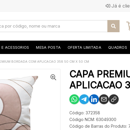
Já é cli
S E ACESSORIOS
MESA POSTA
OFERTA LIMITADA
QUADROS
EMIUM BORDADA COM APLICACAO 358 50 CM X 50 CM
CAPA PREMI
APLICACAO 3
Código: 372358
Código NCM: 63049300
Código de Barras do Produto