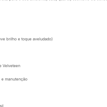
ve brilho e toque aveludado)
e Velveteen
oca e manutenção
il