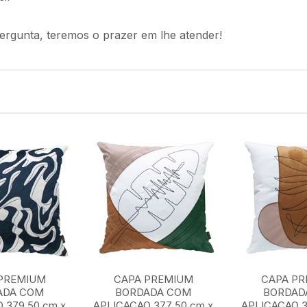
ergunta, teremos o prazer em lhe atender!
PREMIUM
CAPA PREMIUM
CAPA P
ADA COM
BORDADA COM
BORDAD
 379 50 cm x
APLICACAO 377 50 cm x
APLICACAO 3