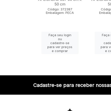
50 cm
50 cm
5
igo: 372371
Código: 372387
Códig
lagem: PECA
Embalagem: PECA
Embala
ça seu login
Faça seu login
Faça 
ou
ou
adastre-se
cadastre-se
cada
a ver preços
para ver preços
para v
e comprar
e comprar
e c
Cadastre-se para receber nossas