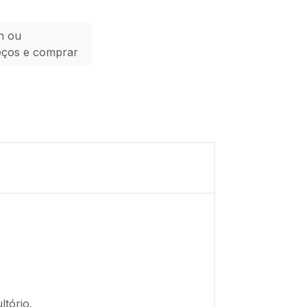
n ou
eços e comprar
ltório.