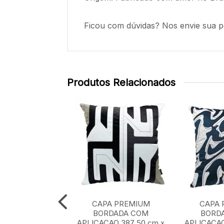
Ficou com dúvidas? Nos envie sua p
Produtos Relacionados
A PREMIUM
CAPA PREMIUM
CAPA 
RDADA COM
BORDADA COM
BORD
AO 371 50 cm x
APLICACAO 387 50 cm x
APLICACAO