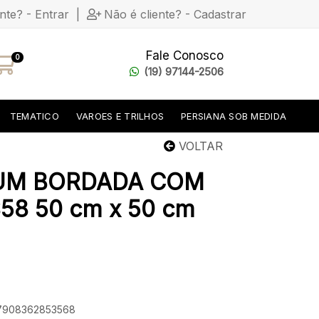
ente? - Entrar
|
Não é cliente? - Cadastrar
Fale Conosco
0
(19) 97144-2506
TEMATICO
VAROES E TRILHOS
PERSIANA SOB MEDIDA
VOLTAR
UM BORDADA COM
58 50 cm x 50 cm
: 7908362853568