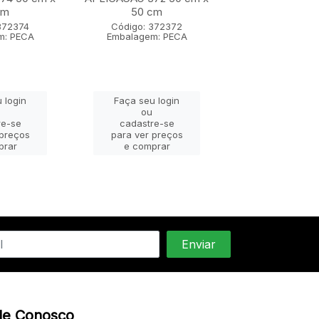
cm
50 cm
50 cm
372374
Código: 372372
Código: 37
m: PECA
Embalagem: PECA
Embalagem: 
 login
Faça seu login
Faça seu lo
ou
ou
re-se
cadastre-se
cadastre-
 preços
para ver preços
para ver pr
prar
e comprar
e compra
le Conosco