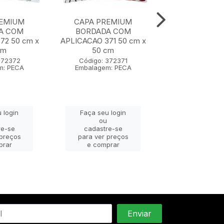
REMIUM
CAPA PREMIUM
CAPA PRE
A COM
BORDADA COM
BORDADA 
72 50 cm x
APLICACAO 371 50 cm x
APLICACAO 370
cm
50 cm
50 cm
372372
Código: 372371
Código: 37
m: PECA
Embalagem: PECA
Embalagem: 
 login
Faça seu login
Faça seu lo
ou
ou
re-se
cadastre-se
cadastre-
 preços
para ver preços
para ver pr
prar
e comprar
e compra