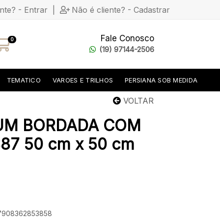
ente? - Entrar
|
Não é cliente? - Cadastrar
Fale Conosco
0
(19) 97144-2506
TEMATICO
VAROES E TRILHOS
PERSIANA SOB MEDIDA
VOLTAR
UM BORDADA COM
87 50 cm x 50 cm
: 7908362853858