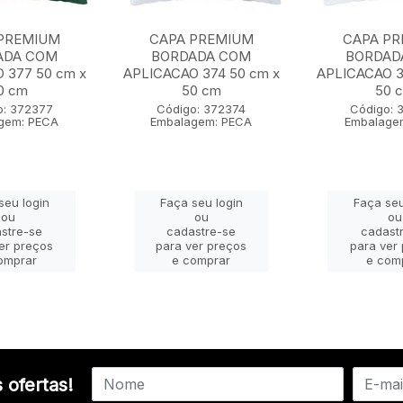
PREMIUM
CAPA PREMIUM
CAPA P
ADA COM
BORDADA COM
BORDAD
 377 50 cm x
APLICACAO 374 50 cm x
APLICACAO 3
0 cm
50 cm
50 
o: 372377
Código: 372374
Código: 
gem: PECA
Embalagem: PECA
Embalage
seu login
Faça seu login
Faça seu
ou
ou
ou
stre-se
cadastre-se
cadast
er preços
para ver preços
para ver
omprar
e comprar
e com
 ofertas!