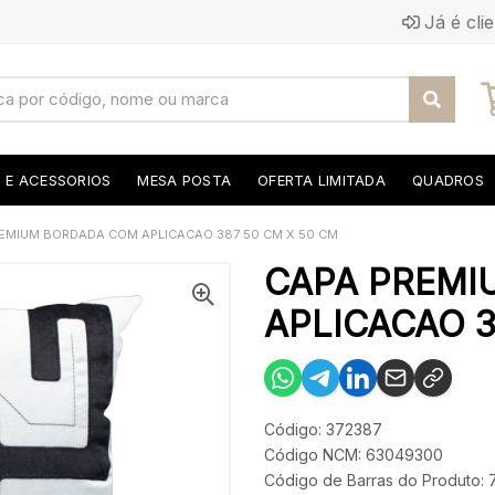
Já é cli
S E ACESSORIOS
MESA POSTA
OFERTA LIMITADA
QUADROS
EMIUM BORDADA COM APLICACAO 387 50 CM X 50 CM
CAPA PREMI
APLICACAO 3
Código: 372387
Código NCM: 63049300
Código de Barras do Produto