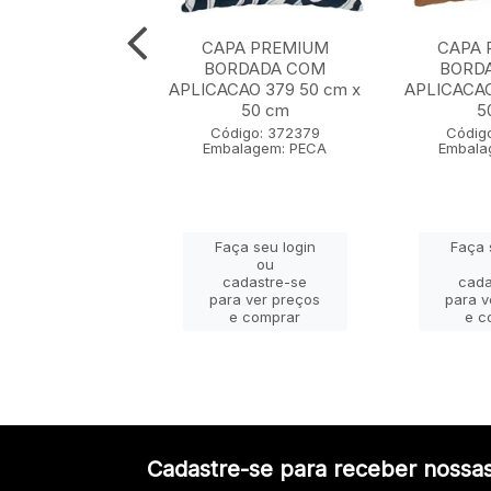
A PREMIUM
CAPA PREMIUM
CAPA 
RDADA COM
BORDADA COM
BORD
AO 370 50 cm x
APLICACAO 379 50 cm x
APLICACAO
50 cm
50 cm
5
igo: 372370
Código: 372379
Códig
lagem: PECA
Embalagem: PECA
Embala
ça seu login
Faça seu login
Faça 
ou
ou
adastre-se
cadastre-se
cada
a ver preços
para ver preços
para v
e comprar
e comprar
e c
Cadastre-se para receber nossas