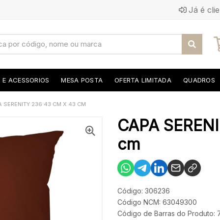
Já é cli
S E ACESSORIOS
MESA POSTA
OFERTA LIMITADA
QUADROS
 SERENITY 236 43 CM X 43 CM
CAPA SERENI
cm
Código: 306236
Código NCM: 63049300
Código de Barras do Produto