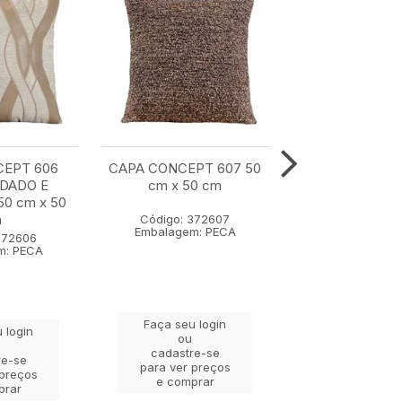
CEPT 606
CAPA CONCEPT 607 50
CAPA CONCE
DADO E
cm x 50 cm
COM BORDA
0 cm x 50
APLICACAO 35 
m
cm
Código: 372607
Embalagem: PECA
372606
Código: 37
m: PECA
Embalagem: 
Faça seu login
 login
Faça seu lo
ou
ou
cadastre-se
re-se
cadastre-
para ver preços
 preços
para ver pr
e comprar
prar
e compra