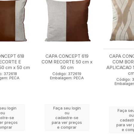
NCEPT 618
CAPA CONCEPT 619
CAPA CON
ECORTE E
COM RECORTE 50 cm x
COM BOR
0 cm x 50 cm
50 cm
APLICACAO 5
c
o: 372618
Código: 372619
gem: PECA
Embalagem: PECA
Código: 
Embalage
seu login
Faça seu login
Faça seu
ou
ou
ou
stre-se
cadastre-se
cadast
er preços
para ver preços
para ver
omprar
e comprar
e com