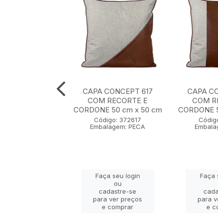
CONCEPT 608
CAPA CONCEPT 617
CAPA CO
 BORDADO E
COM RECORTE E
COM R
CAO 35 cm x 55
CORDONE 50 cm x 50 cm
CORDONE 5
cm
Código: 372617
Códig
Embalagem: PECA
Embala
igo: 372608
lagem: PECA
Faça seu login
Faça 
ça seu login
ou
ou
cadastre-se
cada
adastre-se
para ver preços
para v
a ver preços
e comprar
e c
e comprar