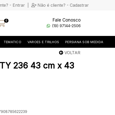
ente? - Entrar
|
Não é cliente? - Cadastrar
Fale Conosco
0
(19) 97144-2506
TEMATICO
VAROES E TRILHOS
PERSIANA SOB MEDIDA
VOLTAR
TY 236 43 cm x 43
: 7908785622239