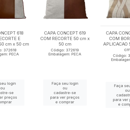
NCEPT 618
CAPA CONCEPT 619
CAPA CON
ECORTE E
COM RECORTE 50 cm x
COM BOR
0 cm x 50 cm
50 cm
APLICACAO 5
c
o: 372618
Código: 372619
gem: PECA
Embalagem: PECA
Código: 
Embalage
seu login
Faça seu login
Faça seu
ou
ou
ou
stre-se
cadastre-se
cadast
er preços
para ver preços
para ver
omprar
e comprar
e com