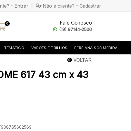
ente? - Entrar
|
Não é cliente? - Cadastrar
Fale Conosco
0
(19) 97144-2506
TEMATICO
VAROES E TRILHOS
PERSIANA SOB MEDIDA
VOLTAR
OME 617 43 cm x 43
: 7908785602569