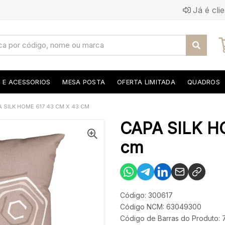
Já é cli
S E ACESSORIOS
MESA POSTA
OFERTA LIMITADA
QUADROS
 SILK HOME 617 43 CM X 43 CM
CAPA SILK H
cm
Código: 300617
Código NCM: 63049300
Código de Barras do Produto