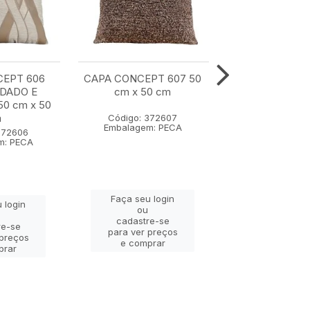
CEPT 606
CAPA CONCEPT 607 50
CAPA CONCE
DADO E
cm x 50 cm
COM BORDA
0 cm x 50
APLICACAO 35 
m
cm
Código: 372607
Embalagem: PECA
372606
Código: 37
m: PECA
Embalagem: 
Faça seu login
 login
Faça seu lo
ou
ou
cadastre-se
re-se
cadastre-
para ver preços
 preços
para ver pr
e comprar
prar
e compra