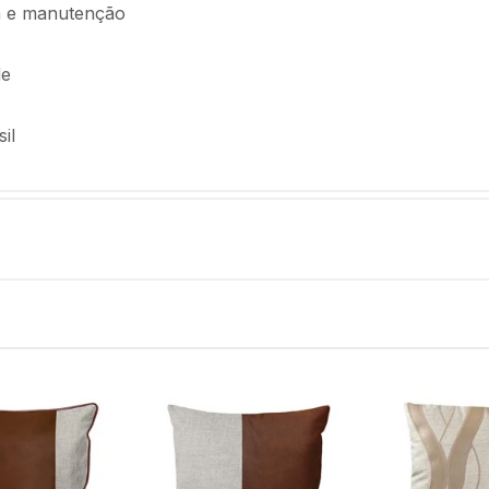
oca e manutenção
de
il