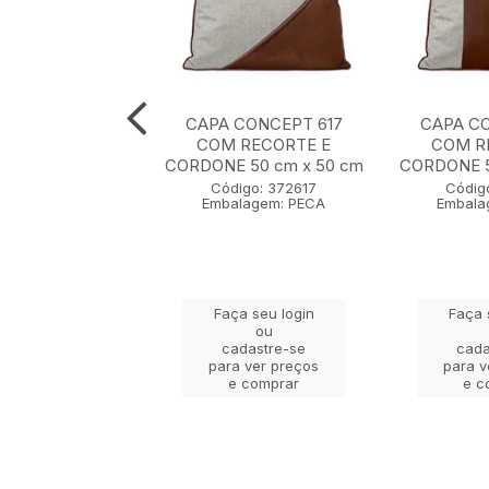
CONCEPT 608
CAPA CONCEPT 617
CAPA CO
 BORDADO E
COM RECORTE E
COM R
CAO 35 cm x 55
CORDONE 50 cm x 50 cm
CORDONE 5
cm
Código: 372617
Códig
Embalagem: PECA
Embala
igo: 372608
lagem: PECA
Faça seu login
Faça 
ça seu login
ou
ou
cadastre-se
cada
adastre-se
para ver preços
para v
a ver preços
e comprar
e c
e comprar