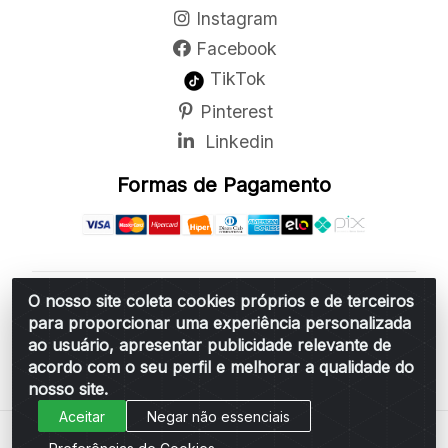
Instagram
Facebook
TikTok
Pinterest
Linkedin
Formas de Pagamento
O nosso site coleta cookies próprios e de terceiros
Belchior Cortinas e Acessórios LTDA - R: Rua
para proporcionar uma experiência personalizada
Vereador Sérgio Leopoldino Alves, 876 - Santa
ao usuário, apresentar publicidade relevante de
Bárbara d'Oeste/SP - CEP 13.456-166 - CNPJ
acordo com o seu perfil e melhorar a qualidade do
06.314.073/0001-34
nosso site.
Aceitar
Negar não essenciais