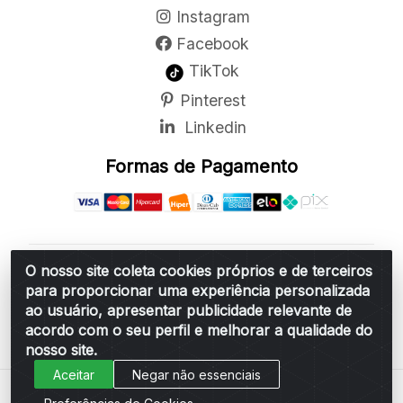
Instagram
Facebook
TikTok
Pinterest
Linkedin
Formas de Pagamento
O nosso site coleta cookies próprios e de terceiros
Belchior Cortinas e Acessórios LTDA - R: Rua
para proporcionar uma experiência personalizada
Vereador Sérgio Leopoldino Alves, 876 - Santa
ao usuário, apresentar publicidade relevante de
Bárbara d'Oeste/SP - CEP 13.456-166 - CNPJ
acordo com o seu perfil e melhorar a qualidade do
06.314.073/0001-34
nosso site.
Aceitar
Negar não essenciais