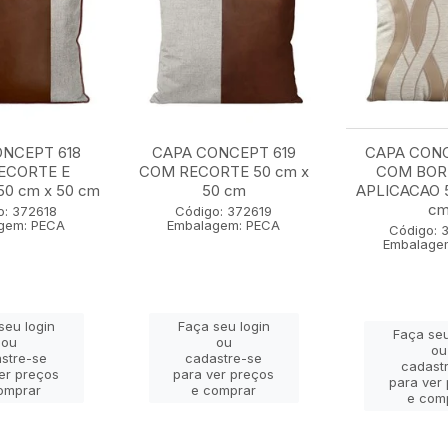
NCEPT 618
CAPA CONCEPT 619
CAPA CON
ECORTE E
COM RECORTE 50 cm x
COM BOR
0 cm x 50 cm
50 cm
APLICACAO 5
c
o: 372618
Código: 372619
gem: PECA
Embalagem: PECA
Código: 
Embalage
seu login
Faça seu login
Faça seu
ou
ou
ou
stre-se
cadastre-se
cadast
er preços
para ver preços
para ver
omprar
e comprar
e com