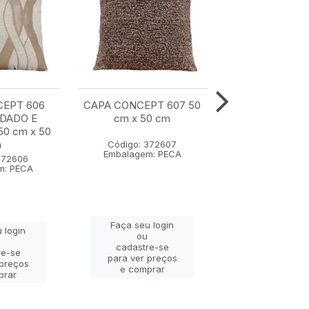
CEPT 606
CAPA CONCEPT 607 50
CAPA CONCE
DADO E
cm x 50 cm
COM BORDA
0 cm x 50
APLICACAO 35 
m
cm
Código: 372607
Embalagem: PECA
372606
Código: 37
m: PECA
Embalagem: 
Faça seu login
 login
Faça seu lo
ou
ou
cadastre-se
re-se
cadastre-
para ver preços
 preços
para ver pr
e comprar
prar
e compra