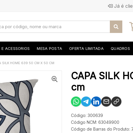
Já é cli
S E ACESSORIOS
MESA POSTA
OFERTA LIMITADA
QUADROS
A SILK HOME 639 50 CM X 50 CM
CAPA SILK H
cm
Código: 300639
Código NCM: 63049900
Código de Barras do Produto: