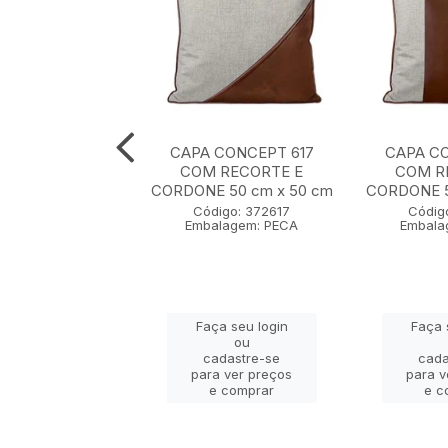
CONCEPT 608
CAPA CONCEPT 617
CAPA CO
 BORDADO E
COM RECORTE E
COM R
CAO 35 cm x 55
CORDONE 50 cm x 50 cm
CORDONE 5
cm
Código: 372617
Códig
Embalagem: PECA
Embala
igo: 372608
lagem: PECA
Faça seu login
Faça 
ça seu login
ou
ou
cadastre-se
cada
adastre-se
para ver preços
para v
a ver preços
e comprar
e c
e comprar