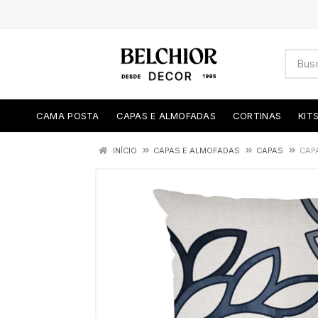
CAMA POSTA
CAPAS E ALMOFADAS
CORTINAS
KIT
INÍCIO
CAPAS E ALMOFADAS
CAPAS
CAP