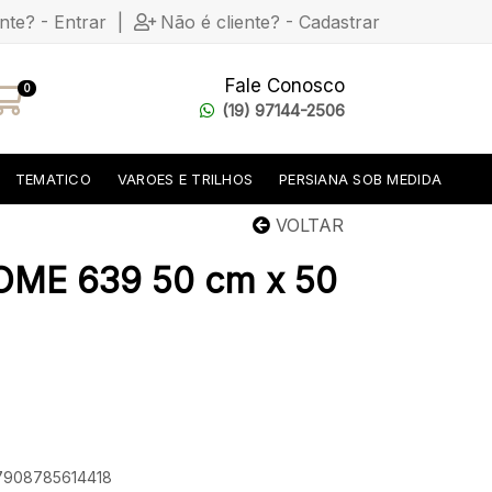
ente? - Entrar
|
Não é cliente? - Cadastrar
Fale Conosco
0
(19) 97144-2506
TEMATICO
VAROES E TRILHOS
PERSIANA SOB MEDIDA
VOLTAR
OME 639 50 cm x 50
 7908785614418