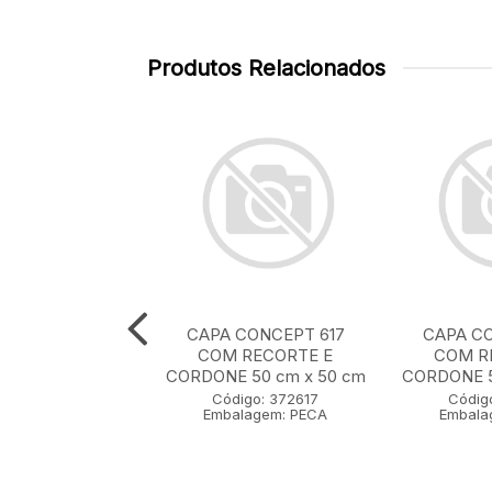
Produtos Relacionados
CONCEPT 608
CAPA CONCEPT 617
CAPA CO
 BORDADO E
COM RECORTE E
COM R
CAO 35 cm x 55
CORDONE 50 cm x 50 cm
CORDONE 5
cm
Código: 372617
Códig
Embalagem: PECA
Embala
igo: 372608
lagem: PECA