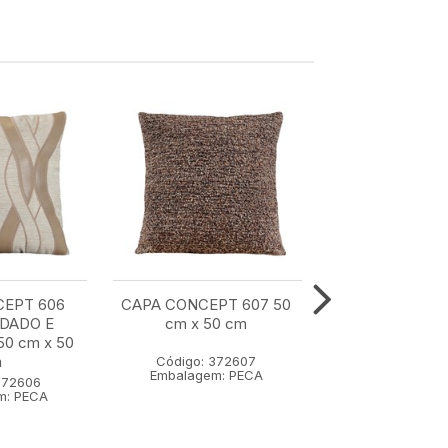
CEPT 606
CAPA CONCEPT 607 50
CAPA CONCE
DADO E
cm x 50 cm
COM BORDA
0 cm x 50
APLICACAO 35 
m
cm
Código: 372607
Embalagem: PECA
372606
Código: 37
m: PECA
Embalagem: 