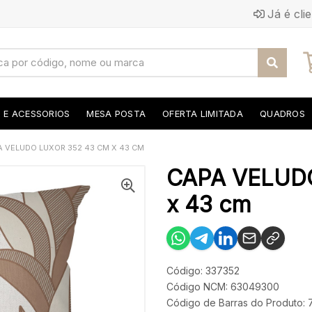
Já é cli
S E ACESSORIOS
MESA POSTA
OFERTA LIMITADA
QUADROS
A VELUDO LUXOR 352 43 CM X 43 CM
CAPA VELUD
x 43 cm
Código: 337352
Código NCM: 63049300
Código de Barras do Produto: