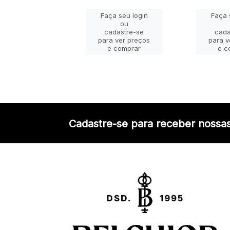
Faça seu login
Faça 
ça seu login
ou
ou
cadastre-se
cada
adastre-se
para ver preços
para v
a ver preços
e comprar
e c
e comprar
Cadastre-se para receber nossas