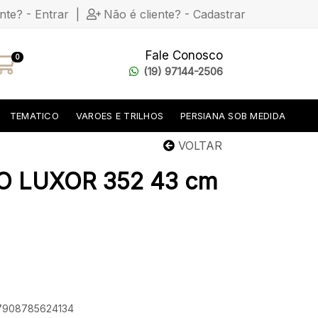
ente? - Entrar
|
Não é cliente? - Cadastrar
Fale Conosco
0
(19) 97144-2506
TEMATICO
VAROES E TRILHOS
PERSIANA SOB MEDIDA
VOLTAR
O LUXOR 352 43 cm
 7908785624134