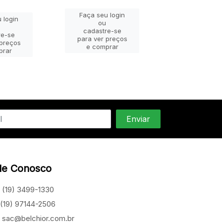
Faça seu login
 login
Faça seu lo
ou
ou
cadastre-se
re-se
cadastre-
para ver preços
 preços
para ver pr
e comprar
prar
e compra
le Conosco
(19) 3499-1330
(19) 97144-2506
sac@belchior.com.br