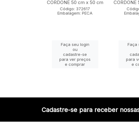
CAO 35 cm x 55
CORDONE 50 cm x 50 cm
CORDONE 5
cm
Código: 372617
Códig
Embalagem: PECA
Embala
igo: 372608
lagem: PECA
Faça seu login
Faça 
ça seu login
ou
ou
cadastre-se
cada
adastre-se
para ver preços
para v
a ver preços
e comprar
e c
e comprar
Cadastre-se para receber nossas