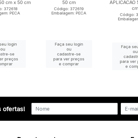
0 cm x 50 cm
50 cm
APLICACAO 5
c
o: 372618
Código: 372619
gem: PECA
Embalagem: PECA
Código: 
Embalage
seu login
Faça seu login
Faça seu
ou
ou
ou
stre-se
cadastre-se
cadast
er preços
para ver preços
para ver
omprar
e comprar
e com
 ofertas!