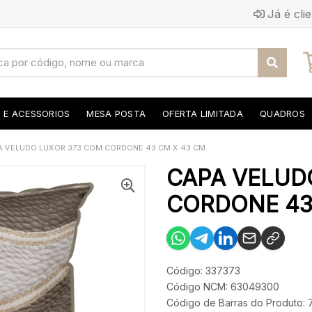
Já é cli
S E ACESSORIOS
MESA POSTA
OFERTA LIMITADA
QUADROS
A VELUDO LUXOR 373 COM CORDONE 43 CM X 43 CM
CAPA VELUD
CORDONE 43 
Código: 337373
Código NCM: 63049300
Código de Barras do Produto