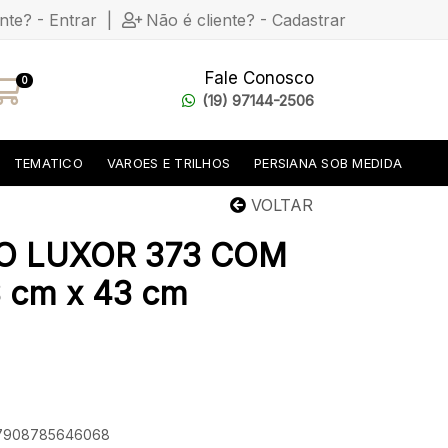
ente? - Entrar
|
Não é cliente? - Cadastrar
Fale Conosco
0
(19) 97144-2506
TEMATICO
VAROES E TRILHOS
PERSIANA SOB MEDIDA
VOLTAR
O LUXOR 373 COM
cm x 43 cm
: 7908785646068