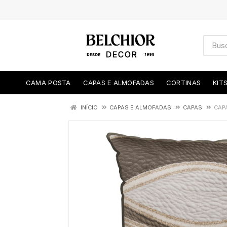
CAMA POSTA
CAPAS E ALMOFADAS
CORTINAS
KIT
INÍCIO
CAPAS E ALMOFADAS
CAPAS
CAP