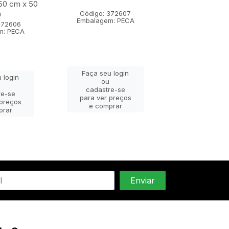
0 cm x 50
APLICACAO 35 
m
cm
Código: 372607
Embalagem: PECA
372606
Código: 37
m: PECA
Embalagem: 
Faça seu login
 login
Faça seu lo
ou
ou
cadastre-se
re-se
cadastre-
para ver preços
 preços
para ver pr
e comprar
prar
e compra