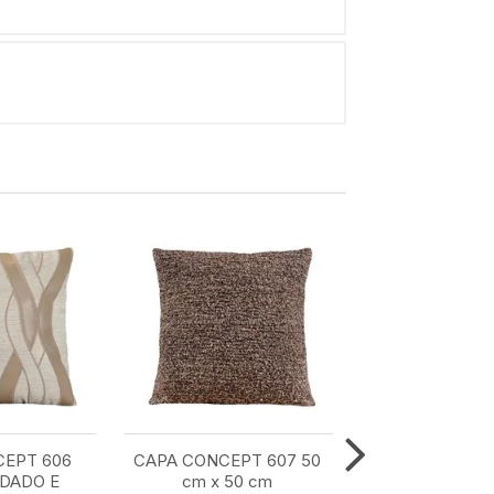
CEPT 606
CAPA CONCEPT 607 50
CAPA CONCE
DADO E
cm x 50 cm
COM BORDA