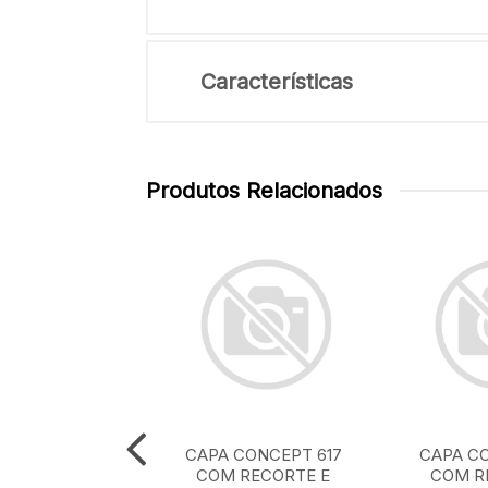
Características
Produtos Relacionados
CONCEPT 608
CAPA CONCEPT 617
CAPA CO
 BORDADO E
COM RECORTE E
COM R