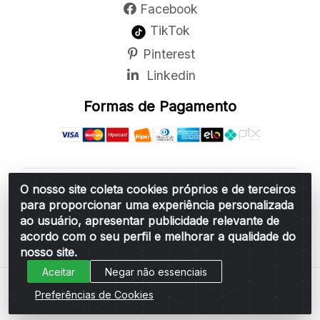
Facebook
TikTok
Pinterest
Linkedin
Formas de Pagamento
O nosso site coleta cookies próprios e de terceiros
Belchior Cortinas e Acessórios LTDA - R: Rua
para proporcionar uma experiência personalizada
Vereador Sérgio Leopoldino Alves, 876 - Santa
ao usuário, apresentar publicidade relevante de
Bárbara d'Oeste/SP - CEP 13.456-166 - CNPJ
acordo com o seu perfil e melhorar a qualidade do
06.314.073/0001-34
nosso site.
Aceitar
Negar não essenciais
Preferências de Cookies