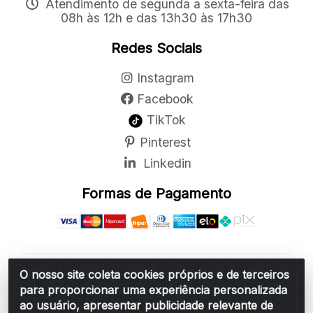
Atendimento de segunda a sexta-feira das
08h às 12h e das 13h30 às 17h30
Redes Sociais
Instagram
Facebook
TikTok
Pinterest
Linkedin
Formas de Pagamento
O nosso site coleta cookies próprios e de terceiros
Belchior Cortinas e Acessórios LTDA - R: Rua
para proporcionar uma experiência personalizada
Vereador Sérgio Leopoldino Alves, 876 - Santa
ao usuário, apresentar publicidade relevante de
Bárbara d'Oeste/SP - CEP 13.456-166 - CNPJ