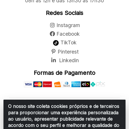
08h às 12h e das 13h30 às 17h30
Redes Sociais
Instagram
Facebook
TikTok
Pinterest
Linkedin
Formas de Pagamento
O nosso site coleta cookies próprios e de terceiros
Belchior Cortinas e Acessórios LTDA - R: Rua
para proporcionar uma experiência personalizada
Vereador Sérgio Leopoldino Alves, 876 - Santa
ao usuário, apresentar publicidade relevante de
Bárbara d'Oeste/SP - CEP 13.456-166 - CNPJ
acordo com o seu perfil e melhorar a qualidade do
06.314.073/0001-34