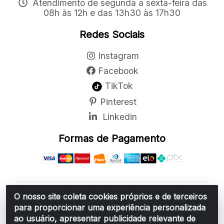
Atendimento de segunda a sexta-feira das
08h às 12h e das 13h30 às 17h30
Redes Sociais
Instagram
Facebook
TikTok
Pinterest
Linkedin
Formas de Pagamento
O nosso site coleta cookies próprios e de terceiros
Belchior Cortinas e Acessórios LTDA - R: Rua
para proporcionar uma experiência personalizada
Vereador Sérgio Leopoldino Alves, 876 - Santa
ao usuário, apresentar publicidade relevante de
Bárbara d'Oeste/SP - CEP 13.456-166 - CNPJ