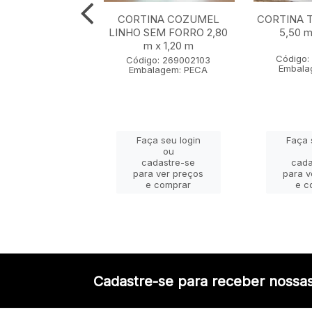
NA MACAU SEM
CORTINA COZUMEL
CORTINA 
LINHO 4,00 m x
LINHO SEM FORRO 2,80
5,50 m
2,30 m
m x 1,20 m
Código:
go: 236002103
Código: 269002103
Embala
lagem: PECA
Embalagem: PECA
ça seu login
Faça seu login
Faça 
ou
ou
adastre-se
cadastre-se
cada
a ver preços
para ver preços
para v
e comprar
e comprar
e c
Cadastre-se para receber nossas