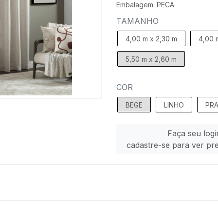
Embalagem: PECA
TAMANHO
4,00 m x 2,30 m
4,00 
5,50 m x 2,60 m
COR
BEGE
LINHO
PR
Faça seu logi
cadastre-se para ver pr