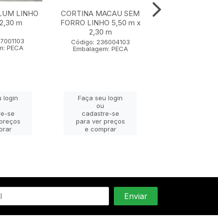
LUM LINHO
CORTINA MACAU SEM
CORTINA MAC
 2,30 m
FORRO LINHO 5,50 m x
FORRO LINHO 4
2,30 m
2,30 m
57001103
Código: 236004103
Código: 2360
m: PECA
Embalagem: PECA
Embalagem: 
 login
Faça seu login
Faça seu lo
ou
ou
re-se
cadastre-se
cadastre-
 preços
para ver preços
para ver pr
prar
e comprar
e compra