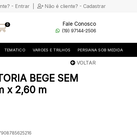
ente? - Entrar
|
Não é cliente? - Cadastrar
Fale Conosco
0
(19) 97144-2506
TEMATICO
VAROES E TRILHOS
PERSIANA SOB MEDIDA
VOLTAR
TORIA BEGE SEM
 x 2,60 m
 7908785625216