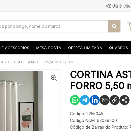
Já é cli
S E ACESSORIOS
MESA POSTA
OFERTA LIMITADA
QUADROS
 ASTORIA BEGE SEM FORRO 5,50 M X 2,60 M
CORTINA AS
FORRO 5,50 m
Código: 2255045
Código NCM: 63039200
Código de Barras do Produto: