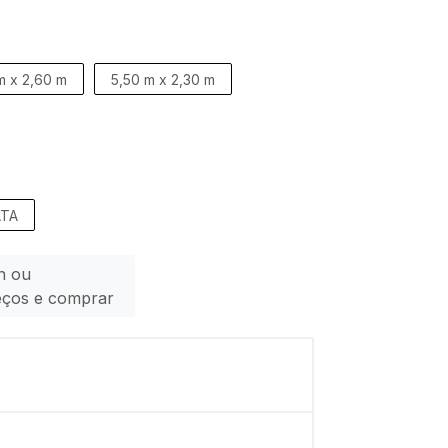
m x 2,60 m
5,50 m x 2,30 m
ATA
n ou
eços e comprar