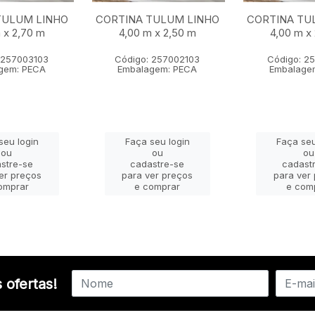
TULUM LINHO
CORTINA TULUM LINHO
CORTINA TU
 x 2,70 m
4,00 m x 2,50 m
4,00 m x
 257003103
Código: 257002103
Código: 2
gem: PECA
Embalagem: PECA
Embalage
seu login
Faça seu login
Faça seu
ou
ou
ou
stre-se
cadastre-se
cadast
er preços
para ver preços
para ver
omprar
e comprar
e com
 ofertas!