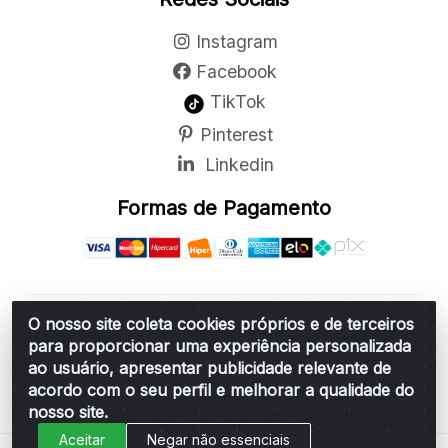
Instagram
Facebook
TikTok
Pinterest
Linkedin
Formas de Pagamento
O nosso site coleta cookies próprios e de terceiros
Belchior Cortinas e Acessórios LTDA - R: Rua
para proporcionar uma experiência personalizada
Vereador Sérgio Leopoldino Alves, 876 - Santa
ao usuário, apresentar publicidade relevante de
Bárbara d'Oeste/SP - CEP 13.456-166 - CNPJ
acordo com o seu perfil e melhorar a qualidade do
06.314.073/0001-34
nosso site.
Aceitar
Negar não essenciais