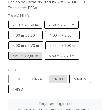
Código de Barras do Produto: 7899873465619
Embalagem: PECA
TAMANHO
2,80 m x 1,80 m
2,80 m x 2,30 m
4,00 m x 2,30 m
4,00 m x 2,50 m
4,00 m x 2,70 m
5,50 m x 2,30 m
5,50 m x 2,50 m
5,50 m x 2,70 m
COR
BEGE
CINZA
LINHO
MARFIM
TRIGO
Faça seu login ou
cadastre-se para ver preços e comprar