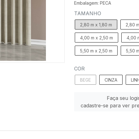
Embalagem: PECA
TAMANHO
2,80 m x 1,80 m
2,80 m
4,00 m x 2,50 m
4,00 
5,50 m x 2,50 m
5,50 m
COR
BEGE
CINZA
LIN
Faça seu logi
cadastre-se para ver pr