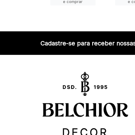
e comprar
e comprar
e c
Cadastre-se para receber nossas