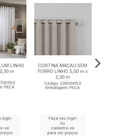
LUM LINHO
CORTINA MACAU SEM
CORTINA MAC
 2,30 m
FORRO LINHO 5,50 m x
FORRO LINHO 4
2,30 m
2,30 m
57001103
Código: 236004103
Código: 2360
m: PECA
Embalagem: PECA
Embalagem: 
 login
Faça seu login
Faça seu lo
ou
ou
re-se
cadastre-se
cadastre-
 preços
para ver preços
para ver pr