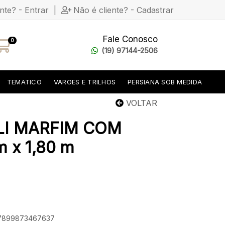
ente? - Entrar
|
Não é cliente? - Cadastrar
Fale Conosco
0
(19) 97144-2506
TEMATICO
VAROES E TRILHOS
PERSIANA SOB MEDIDA
VOLTAR
LI MARFIM COM
 x 1,80 m
: 7899873467637