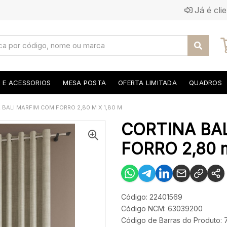
Já é cli
S E ACESSORIOS
MESA POSTA
OFERTA LIMITADA
QUADROS
 BALI MARFIM COM FORRO 2,80 M X 1,80 M
CORTINA BA
FORRO 2,80 m
Código: 22401569
Código NCM: 63039200
Código de Barras do Produto