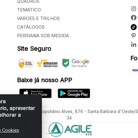
QUADROS
TEMATICO
VAROES E TRILHOS
CATÁLOGOS
PERSIANA SOB MEDIDA
Site Seguro
Fo
Baixe já nosso APP
ara
rio, apresentar
ua Vereador Sérgio Leopoldino Alves, 876 - Santa Bárbara d'Oeste/
elhorar a
34
e Cookies