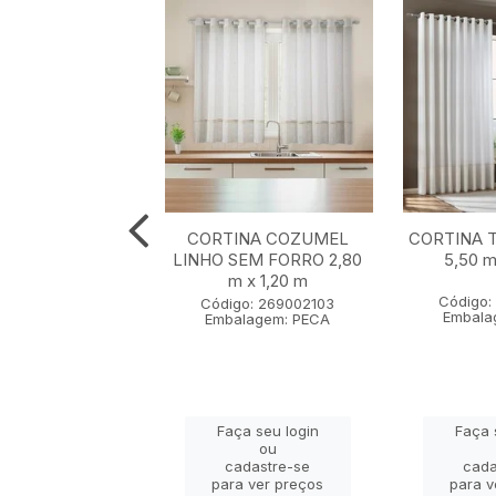
NA MACAU SEM
CORTINA COZUMEL
CORTINA 
LINHO 4,00 m x
LINHO SEM FORRO 2,80
5,50 m
2,30 m
m x 1,20 m
Código:
go: 236002103
Código: 269002103
Embala
lagem: PECA
Embalagem: PECA
ça seu login
Faça seu login
Faça 
ou
ou
adastre-se
cadastre-se
cada
a ver preços
para ver preços
para v