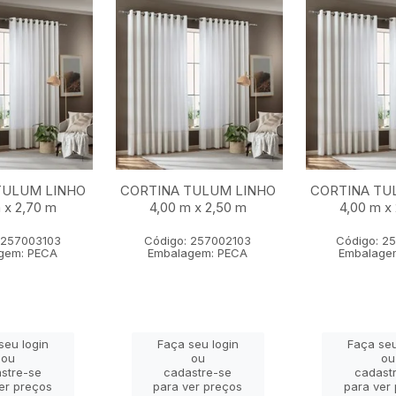
TULUM LINHO
CORTINA TULUM LINHO
CORTINA TU
 x 2,70 m
4,00 m x 2,50 m
4,00 m x
 257003103
Código: 257002103
Código: 2
gem: PECA
Embalagem: PECA
Embalage
seu login
Faça seu login
Faça seu
ou
ou
ou
stre-se
cadastre-se
cadast
er preços
para ver preços
para ver