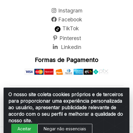
Instagram
Facebook
TikTok
Pinterest
Linkedin
Formas de Pagamento
O nosso site coleta cookies próprios e de terceiros
Belchior Cortinas e Acessórios LTDA - R: Rua
para proporcionar uma experiência personalizada
Vereador Sérgio Leopoldino Alves, 876 - Santa
ao usuário, apresentar publicidade relevante de
Bárbara d'Oeste/SP - CEP 13.456-166 - CNPJ
acordo com o seu perfil e melhorar a qualidade do
06.314.073/0001-34
nosso site.
Aceitar
Negar não essenciais