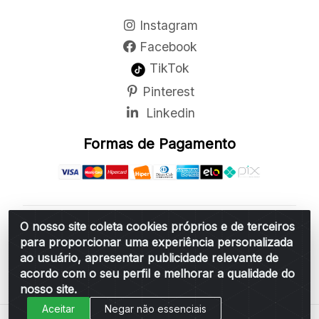
Instagram
Facebook
TikTok
Pinterest
Linkedin
Formas de Pagamento
O nosso site coleta cookies próprios e de terceiros
Belchior Cortinas e Acessórios LTDA - R: Rua
para proporcionar uma experiência personalizada
Vereador Sérgio Leopoldino Alves, 876 - Santa
ao usuário, apresentar publicidade relevante de
Bárbara d'Oeste/SP - CEP 13.456-166 - CNPJ
acordo com o seu perfil e melhorar a qualidade do
06.314.073/0001-34
nosso site.
Aceitar
Negar não essenciais