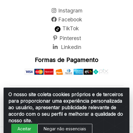
Instagram
Facebook
TikTok
Pinterest
Linkedin
Formas de Pagamento
O nosso site coleta cookies próprios e de terceiros
Belchior Cortinas e Acessórios LTDA - R: Rua
para proporcionar uma experiência personalizada
Vereador Sérgio Leopoldino Alves, 876 - Santa
ao usuário, apresentar publicidade relevante de
Bárbara d'Oeste/SP - CEP 13.456-166 - CNPJ
acordo com o seu perfil e melhorar a qualidade do
06.314.073/0001-34
nosso site.
Aceitar
Negar não essenciais