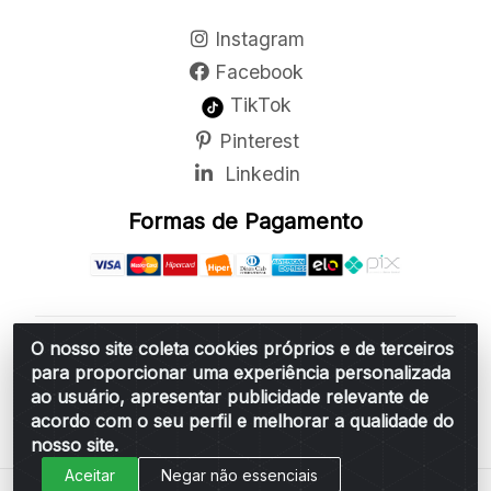
Instagram
Facebook
TikTok
Pinterest
Linkedin
Formas de Pagamento
O nosso site coleta cookies próprios e de terceiros
Belchior Cortinas e Acessórios LTDA - R: Rua
para proporcionar uma experiência personalizada
Vereador Sérgio Leopoldino Alves, 876 - Santa
ao usuário, apresentar publicidade relevante de
Bárbara d'Oeste/SP - CEP 13.456-166 - CNPJ
acordo com o seu perfil e melhorar a qualidade do
06.314.073/0001-34
nosso site.
Aceitar
Negar não essenciais