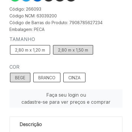
Código: 266093
Código NCM: 63039200
Código de Barras do Produto: 7908785627234
Embalagem: PECA
TAMANHO
2,80 m x 1,20 m
2,80 m x 1,50 m
COR
BEGE
BRANCO
CINZA
Faça seu login ou
cadastre-se para ver preços e comprar
Descrição