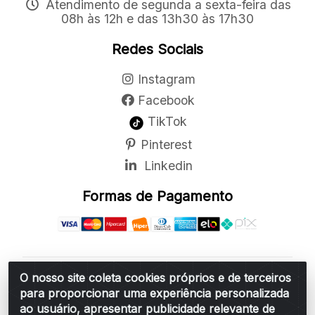
Atendimento de segunda a sexta-feira das
08h às 12h e das 13h30 às 17h30
Redes Sociais
Instagram
Facebook
TikTok
Pinterest
Linkedin
Formas de Pagamento
O nosso site coleta cookies próprios e de terceiros
Belchior Cortinas e Acessórios LTDA - R: Rua
para proporcionar uma experiência personalizada
Vereador Sérgio Leopoldino Alves, 876 - Santa
ao usuário, apresentar publicidade relevante de
Bárbara d'Oeste/SP - CEP 13.456-166 - CNPJ