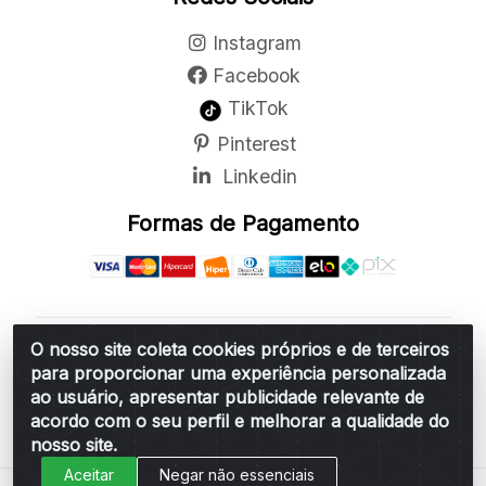
Instagram
Facebook
TikTok
Pinterest
Linkedin
Formas de Pagamento
O nosso site coleta cookies próprios e de terceiros
Belchior Cortinas e Acessórios LTDA - R: Rua
para proporcionar uma experiência personalizada
Vereador Sérgio Leopoldino Alves, 876 - Santa
ao usuário, apresentar publicidade relevante de
Bárbara d'Oeste/SP - CEP 13.456-166 - CNPJ
acordo com o seu perfil e melhorar a qualidade do
06.314.073/0001-34
nosso site.
Aceitar
Negar não essenciais