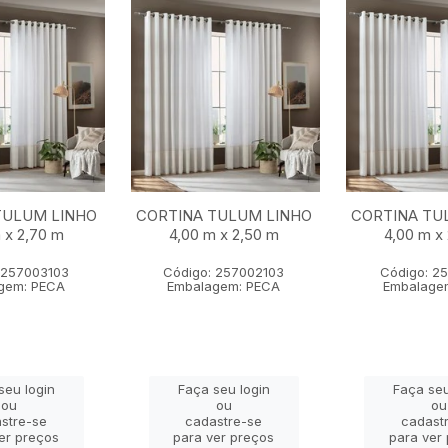
TULUM LINHO
CORTINA TULUM LINHO
CORTINA TU
 x 2,70 m
4,00 m x 2,50 m
4,00 m x
 257003103
Código: 257002103
Código: 2
gem: PECA
Embalagem: PECA
Embalage
seu login
Faça seu login
Faça seu
ou
ou
ou
stre-se
cadastre-se
cadast
er preços
para ver preços
para ver