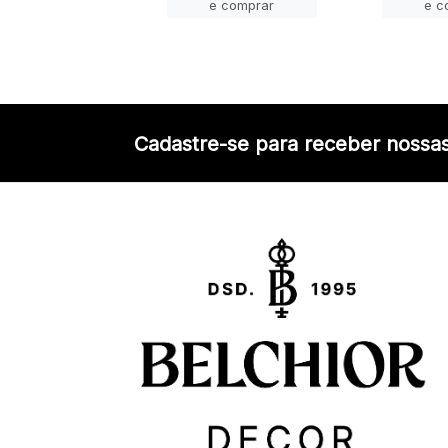
e comprar
e comprar
e c
Cadastre-se para receber nossas