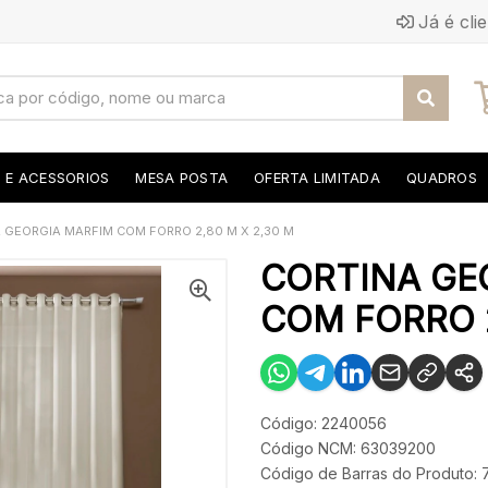
Já é cli
S E ACESSORIOS
MESA POSTA
OFERTA LIMITADA
QUADROS
 GEORGIA MARFIM COM FORRO 2,80 M X 2,30 M
CORTINA GE
COM FORRO 2
Código: 2240056
Código NCM: 63039200
Código de Barras do Produto: