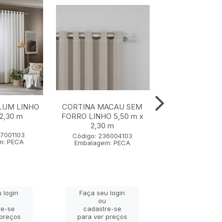
LUM LINHO
CORTINA MACAU SEM
CORTINA MAC
 2,30 m
FORRO LINHO 5,50 m x
FORRO LINHO 4
2,30 m
2,30 m
57001103
Código: 236004103
Código: 2360
m: PECA
Embalagem: PECA
Embalagem: 
 login
Faça seu login
Faça seu lo
ou
ou
re-se
cadastre-se
cadastre-
 preços
para ver preços
para ver pr