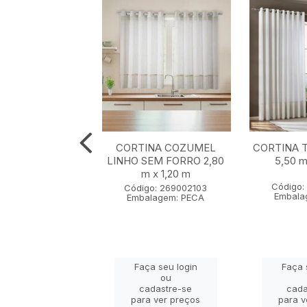
NA MACAU SEM
CORTINA COZUMEL
CORTINA 
LINHO 4,00 m x
LINHO SEM FORRO 2,80
5,50 m
2,30 m
m x 1,20 m
Código:
go: 236002103
Código: 269002103
Embala
lagem: PECA
Embalagem: PECA
ça seu login
Faça seu login
Faça 
ou
ou
adastre-se
cadastre-se
cada
a ver preços
para ver preços
para v