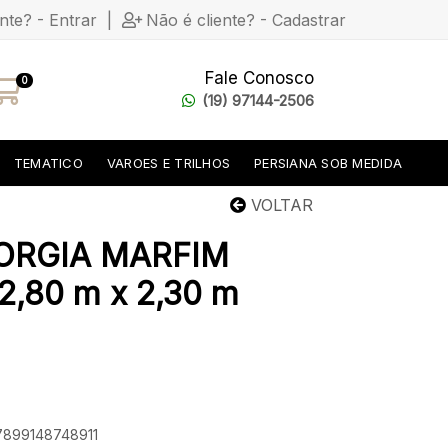
ente? - Entrar
|
Não é cliente? - Cadastrar
Fale Conosco
0
(19) 97144-2506
TEMATICO
VAROES E TRILHOS
PERSIANA SOB MEDIDA
VOLTAR
ORGIA MARFIM
,80 m x 2,30 m
 7899148748911