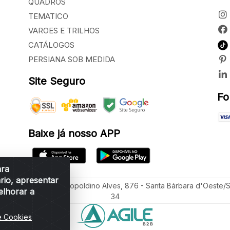
QUADROS
TEMATICO
VAROES E TRILHOS
CATÁLOGOS
PERSIANA SOB MEDIDA
Site Seguro
Fo
Baixe já nosso APP
ara
rio, apresentar
ua Vereador Sérgio Leopoldino Alves, 876 - Santa Bárbara d'Oeste/
elhorar a
34
e Cookies