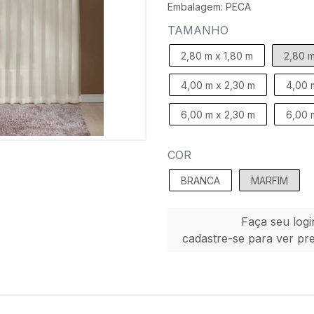
Embalagem: PECA
TAMANHO
2,80 m x 1,80 m
2,80 m
4,00 m x 2,30 m
4,00 
6,00 m x 2,30 m
6,00 
COR
BRANCA
MARFIM
Faça seu logi
cadastre-se para ver pr