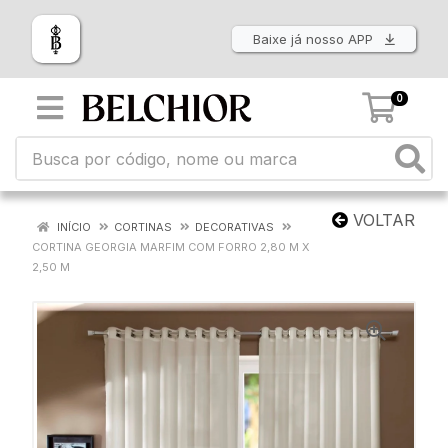
Baixe já nosso APP
0
VOLTAR
INÍCIO
CORTINAS
DECORATIVAS
CORTINA GEORGIA MARFIM COM FORRO 2,80 M X
2,50 M