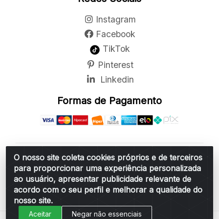
Instagram
Facebook
TikTok
Pinterest
Linkedin
Formas de Pagamento
O nosso site coleta cookies próprios e de terceiros
Belchior Cortinas e Acessórios LTDA - R: Rua
para proporcionar uma experiência personalizada
Vereador Sérgio Leopoldino Alves, 876 - Santa
ao usuário, apresentar publicidade relevante de
Bárbara d'Oeste/SP - CEP 13.456-166 - CNPJ
acordo com o seu perfil e melhorar a qualidade do
06.314.073/0001-34
nosso site.
Aceitar
Negar não essenciais