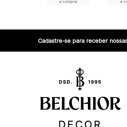
e comprar
e comprar
e c
Cadastre-se para receber nossas