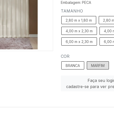
Embalagem: PECA
TAMANHO
2,80 m x 1,80 m
2,80 m
4,00 m x 2,30 m
4,00 
6,00 m x 2,30 m
6,00 
COR
BRANCA
MARFIM
Faça seu logi
cadastre-se para ver pr