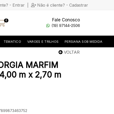
ente? - Entrar
|
Não é cliente? - Cadastrar
Fale Conosco
0
(19) 97144-2506
TEMATICO
VAROES E TRILHOS
PERSIANA SOB MEDIDA
VOLTAR
ORGIA MARFIM
,00 m x 2,70 m
: 7899873463752