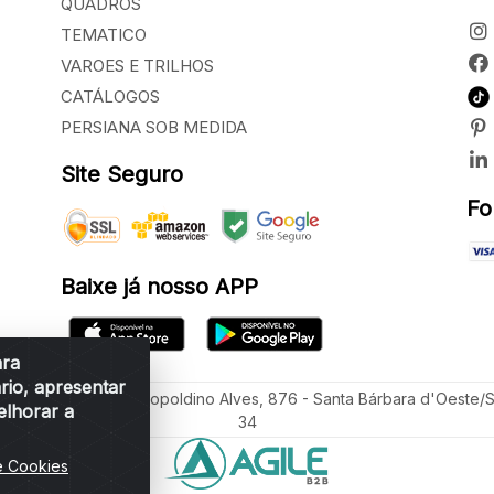
QUADROS
TEMATICO
VAROES E TRILHOS
CATÁLOGOS
PERSIANA SOB MEDIDA
Site Seguro
Fo
Baixe já nosso APP
ara
rio, apresentar
ua Vereador Sérgio Leopoldino Alves, 876 - Santa Bárbara d'Oeste/
elhorar a
34
e Cookies