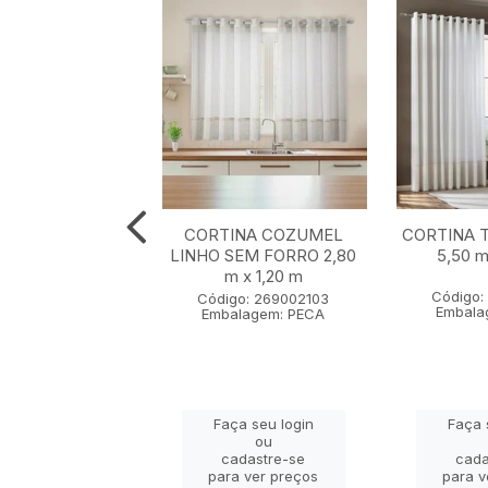
NA MACAU SEM
CORTINA COZUMEL
CORTINA 
LINHO 4,00 m x
LINHO SEM FORRO 2,80
5,50 m
2,30 m
m x 1,20 m
Código:
go: 236002103
Código: 269002103
Embala
lagem: PECA
Embalagem: PECA
ça seu login
Faça seu login
Faça 
ou
ou
adastre-se
cadastre-se
cada
a ver preços
para ver preços
para v