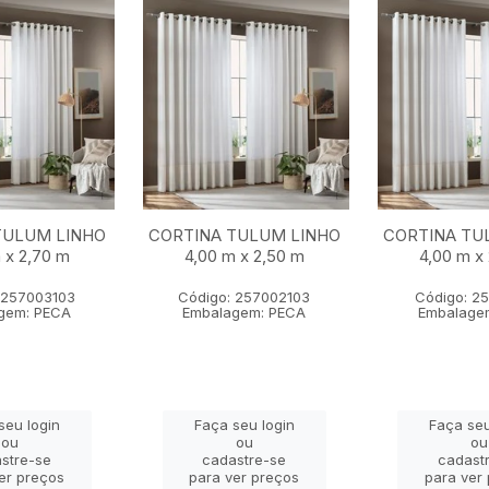
TULUM LINHO
CORTINA TULUM LINHO
CORTINA TU
 x 2,70 m
4,00 m x 2,50 m
4,00 m x
 257003103
Código: 257002103
Código: 2
gem: PECA
Embalagem: PECA
Embalage
seu login
Faça seu login
Faça seu
ou
ou
ou
stre-se
cadastre-se
cadast
er preços
para ver preços
para ver