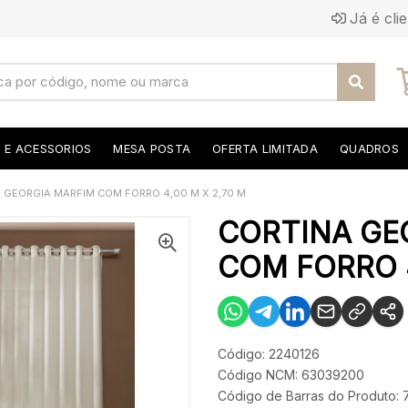
Já é cli
S E ACESSORIOS
MESA POSTA
OFERTA LIMITADA
QUADROS
 GEORGIA MARFIM COM FORRO 4,00 M X 2,70 M
CORTINA GE
COM FORRO 4
Código: 2240126
Código NCM: 63039200
Código de Barras do Produto