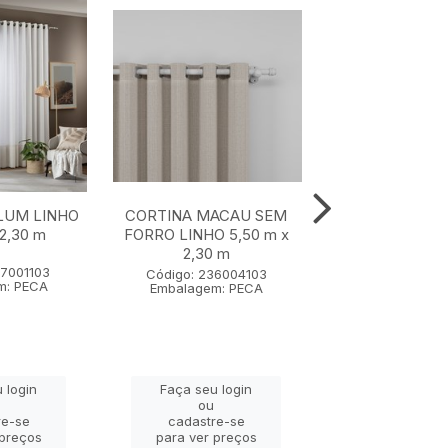
LUM LINHO
CORTINA MACAU SEM
CORTINA MAC
 2,30 m
FORRO LINHO 5,50 m x
FORRO LINHO 4
2,30 m
2,30 m
57001103
Código: 236004103
Código: 2360
m: PECA
Embalagem: PECA
Embalagem: 
 login
Faça seu login
Faça seu lo
ou
ou
re-se
cadastre-se
cadastre-
 preços
para ver preços
para ver pr