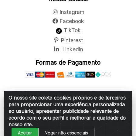
Instagram
Facebook
TikTok
Pinterest
Linkedin
Formas de Pagamento
O nosso site coleta cookies próprios e de terceiros
Belchior Cortinas e Acessórios LTDA - R: Rua
para proporcionar uma experiência personalizada
Vereador Sérgio Leopoldino Alves, 876 - Santa
ao usuário, apresentar publicidade relevante de
Bárbara d'Oeste/SP - CEP 13.456-166 - CNPJ
acordo com o seu perfil e melhorar a qualidade do
06.314.073/0001-34
nosso site.
Aceitar
Negar não essenciais