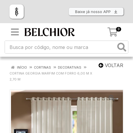
Baixe já nosso APP
0
VOLTAR
INÍCIO
CORTINAS
DECORATIVAS
CORTINA GEORGIA MARFIM COM FORRO 6,00 M X
2,70 M