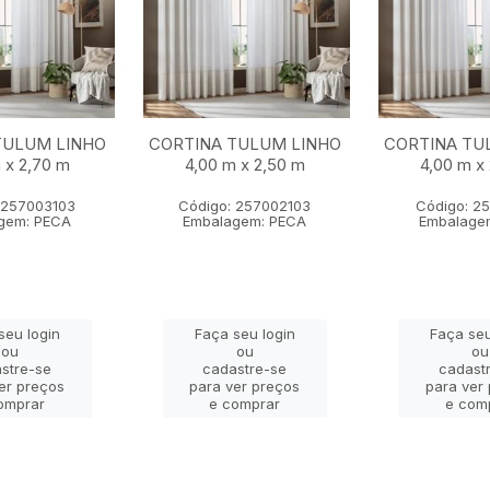
TULUM LINHO
CORTINA TULUM LINHO
CORTINA TU
 x 2,70 m
4,00 m x 2,50 m
4,00 m x
 257003103
Código: 257002103
Código: 2
gem: PECA
Embalagem: PECA
Embalage
seu login
Faça seu login
Faça seu
ou
ou
ou
stre-se
cadastre-se
cadast
er preços
para ver preços
para ver
omprar
e comprar
e com