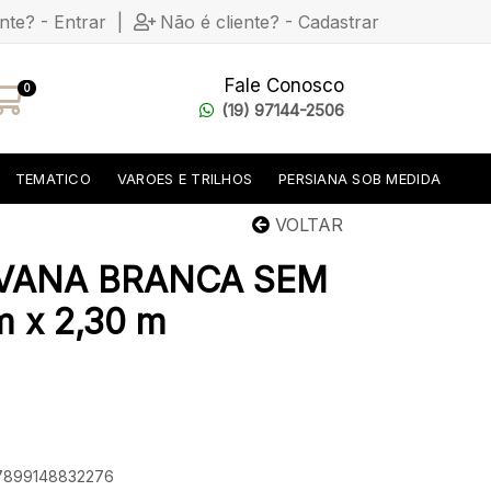
ente? - Entrar
|
Não é cliente? - Cadastrar
Fale Conosco
0
(19) 97144-2506
TEMATICO
VAROES E TRILHOS
PERSIANA SOB MEDIDA
VOLTAR
VANA BRANCA SEM
 x 2,30 m
 7899148832276