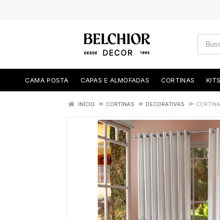
CAMA POSTA
CAPAS E ALMOFADAS
CORTINAS
KIT
INÍCIO
CORTINAS
DECORATIVAS
CORTINA