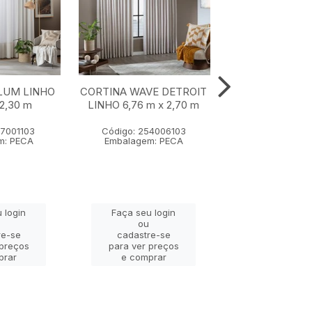
LUM LINHO
CORTINA WAVE DETROIT
CORTINA MAC
 2,30 m
LINHO 6,76 m x 2,70 m
FORRO LINHO 5
2,60 m
57001103
Código: 254006103
Código: 2360
m: PECA
Embalagem: PECA
Embalagem: 
 login
Faça seu login
Faça seu lo
ou
ou
re-se
cadastre-se
cadastre-
 preços
para ver preços
para ver pr
prar
e comprar
e compra