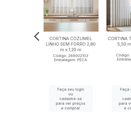
NA MACAU SEM
CORTINA COZUMEL
CORTINA 
LINHO 5,50 m x
LINHO SEM FORRO 2,80
5,50 m
2,60 m
m x 1,20 m
Código:
go: 236005103
Código: 269002103
Embala
lagem: PECA
Embalagem: PECA
ça seu login
Faça seu login
Faça 
ou
ou
adastre-se
cadastre-se
cada
a ver preços
para ver preços
para v
e comprar
e comprar
e c