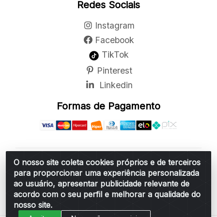
Redes Sociais
Instagram
Facebook
TikTok
Pinterest
Linkedin
Formas de Pagamento
O nosso site coleta cookies próprios e de terceiros
Belchior Cortinas e Acessórios LTDA - R: Rua
para proporcionar uma experiência personalizada
Vereador Sérgio Leopoldino Alves, 876 - Santa
ao usuário, apresentar publicidade relevante de
Bárbara d'Oeste/SP - CEP 13.456-166 - CNPJ
acordo com o seu perfil e melhorar a qualidade do
06.314.073/0001-34
nosso site.