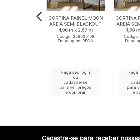
NA BALI TRIGO
CORTINA PAINEL MOON
CORTINA 
FORRO SEMI
AREIA SEMI BLACKOUT
AREIA SE
T 4,00 m x 2,50
4,00 m x 2,67 m
4,00 m
m
Código: 256006108
Código:
Embalagem: PECA
Embala
go: 232033163
lagem: PECA
Faça seu login
Faça 
ça seu login
ou
ou
cadastre-se
cada
adastre-se
para ver preços
para v
a ver preços
e comprar
e c
e comprar
Cadastre-se para receber nossas