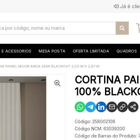
Já é cli
S E ACESSORIOS
MESA POSTA
OFERTA LIMITADA
QUADROS
NA PAINEL MOON AREIA SEMI BLACKOUT 2,00 M X 2,67 M
CORTINA PA
100% BLACKO
Código: 258002108
Código NCM: 63039200
Código de Barras do Produto: