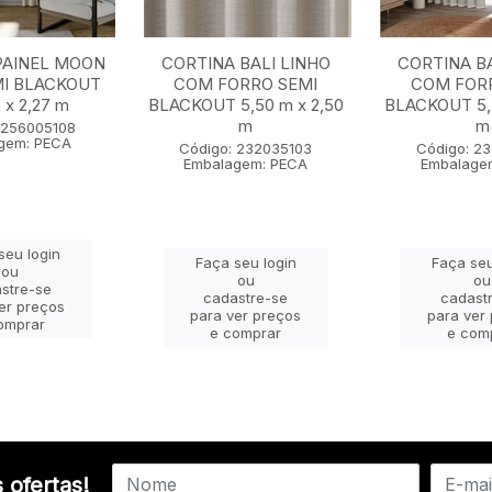
PAINEL MOON
CORTINA BALI LINHO
CORTINA BA
MI BLACKOUT
COM FORRO SEMI
COM FOR
 x 2,27 m
BLACKOUT 5,50 m x 2,50
BLACKOUT 5,5
m
m
 256005108
gem: PECA
Código: 232035103
Código: 2
Embalagem: PECA
Embalage
seu login
Faça seu login
Faça seu
ou
ou
ou
stre-se
cadastre-se
cadast
er preços
para ver preços
para ver
omprar
e comprar
e com
 ofertas!