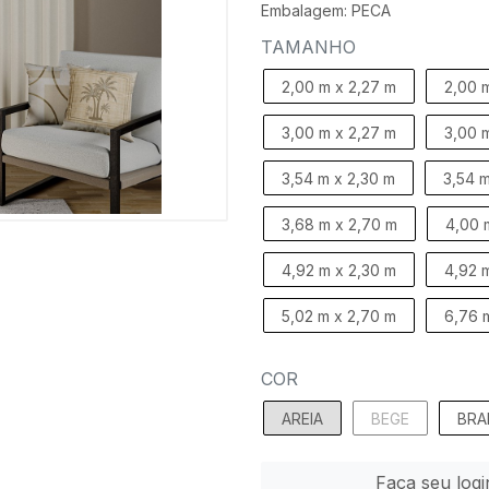
Embalagem: PECA
TAMANHO
2,00 m x 2,27 m
2,00 
3,00 m x 2,27 m
3,00 
3,54 m x 2,30 m
3,54 m
3,68 m x 2,70 m
4,00 
4,92 m x 2,30 m
4,92 
5,02 m x 2,70 m
6,76 
COR
AREIA
BEGE
BRA
Faça seu logi