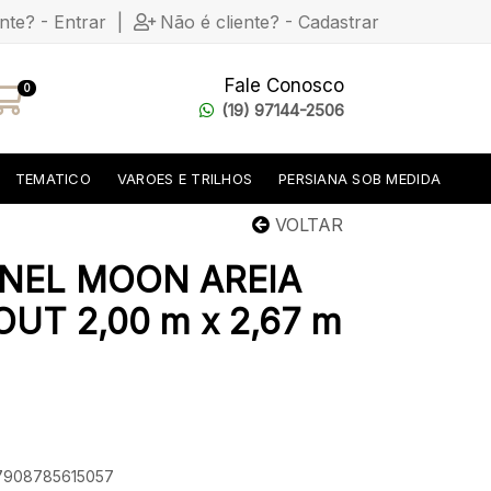
ente? - Entrar
|
Não é cliente? - Cadastrar
Fale Conosco
0
(19) 97144-2506
TEMATICO
VAROES E TRILHOS
PERSIANA SOB MEDIDA
VOLTAR
INEL MOON AREIA
UT 2,00 m x 2,67 m
 7908785615057