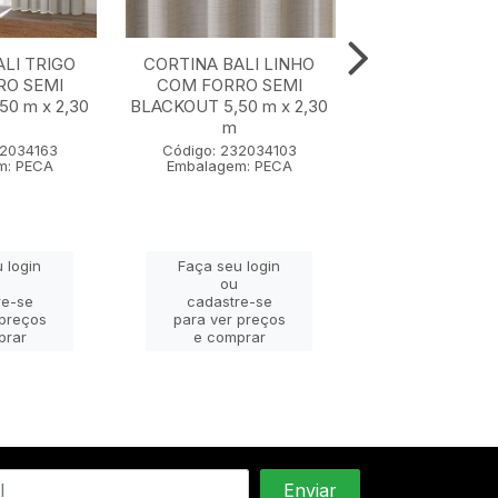
LI TRIGO
CORTINA BALI LINHO
CORTINA BALI
RO SEMI
COM FORRO SEMI
COM FORRO
0 m x 2,30
BLACKOUT 5,50 m x 2,30
BLACKOUT 4,00 
m
m
32034163
Código: 232034103
Código: 2320
m: PECA
Embalagem: PECA
Embalagem: 
 login
Faça seu login
Faça seu lo
ou
ou
re-se
cadastre-se
cadastre-
 preços
para ver preços
para ver pr
prar
e comprar
e compra