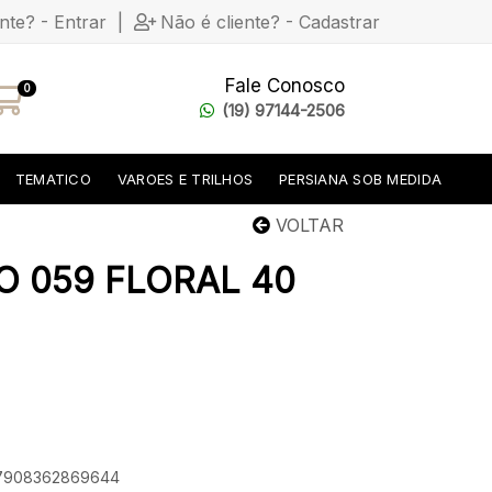
ente? - Entrar
|
Não é cliente? - Cadastrar
Fale Conosco
0
(19) 97144-2506
TEMATICO
VAROES E TRILHOS
PERSIANA SOB MEDIDA
VOLTAR
 059 FLORAL 40
: 7908362869644