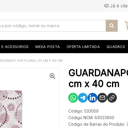
Já é cli
S E ACESSORIOS
MESA POSTA
OFERTA LIMITADA
QUADROS
RDANAPO 059 FLORAL 40 CM X 40 CM
GUARDANAPO
cm x 40 cm
Código: 533059
Código NCM: 63023900
Código de Barras do Produto