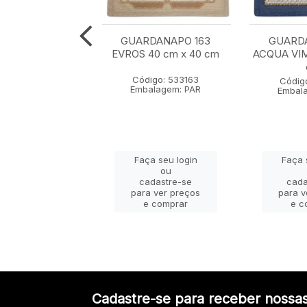
ARDANAPO
GUARDANAPO 163
GUARDA
NE 158 LAVANDA
EVROS 40 cm x 40 cm
ACQUA VIM
cm x 43 cm
Código: 533163
igo: 533158
Códig
Embalagem: PAR
alagem: PAR
Embal
ça seu login
Faça seu login
Faça 
ou
ou
adastre-se
cadastre-se
cada
a ver preços
para ver preços
para v
e comprar
e comprar
e c
Cadastre-se para receber nossas