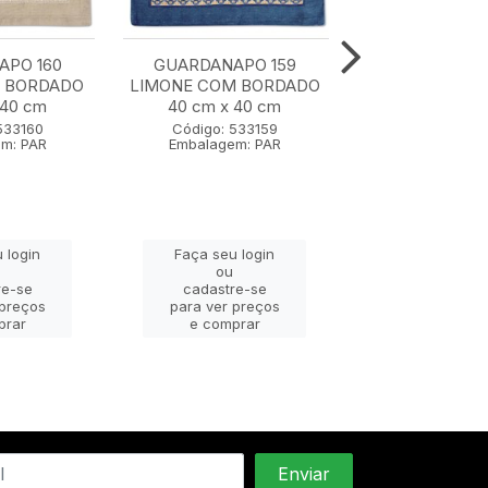
APO 160
GUARDANAPO 159
GUARDAN
M BORDADO
LIMONE COM BORDADO
TRICOLINE 158
 40 cm
40 cm x 40 cm
43 cm x 4
533160
Código: 533159
Código: 53
m: PAR
Embalagem: PAR
Embalagem:
 login
Faça seu login
Faça seu lo
ou
ou
re-se
cadastre-se
cadastre-
 preços
para ver preços
para ver pr
prar
e comprar
e compra