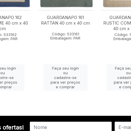
NAPO 162
GUARDANAPO 161
GUARDAN
E 40 cm x 40
RATTAN 40 cm x 40 cm
RUSTIC CO
cm
40 cm x
Código: 533161
o: 533162
Código: 
Embalagem: PAR
agem: PAR
Embalage
seu login
Faça seu login
Faça seu
ou
ou
ou
stre-se
cadastre-se
cadast
er preços
para ver preços
para ver
omprar
e comprar
e com
 ofertas!