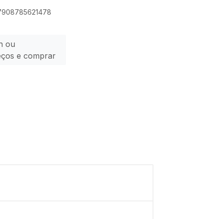
: 7908785621478
n ou
eços e comprar