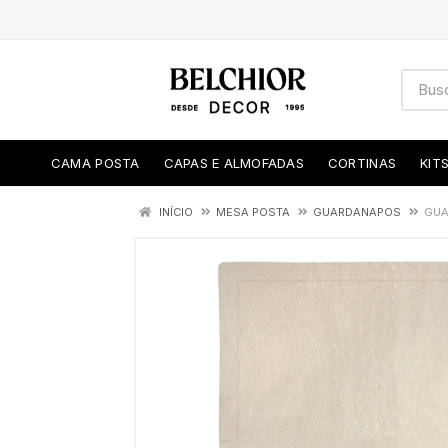
CAMA POSTA
CAPAS E ALMOFADAS
CORTINAS
KIT
INÍCIO
MESA POSTA
GUARDANAPOS
GUA