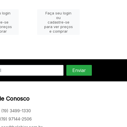
 login
Faça seu login
Faça seu lo
ou
ou
re-se
cadastre-se
cadastre-
 preços
para ver preços
para ver pr
prar
e comprar
e compra
le Conosco
(19) 3499-1330
(19) 97144-2506