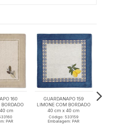
APO 160
GUARDANAPO 159
GUARDAN
M BORDADO
LIMONE COM BORDADO
TRICOLINE 158
 40 cm
40 cm x 40 cm
43 cm x 4
533160
Código: 533159
Código: 53
m: PAR
Embalagem: PAR
Embalagem: