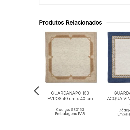
Produtos Relacionados
ARDANAPO
GUARDANAPO 163
GUARDA
NE 158 LAVANDA
EVROS 40 cm x 40 cm
ACQUA VIM
cm x 43 cm
Código: 533163
igo: 533158
Códig
Embalagem: PAR
alagem: PAR
Embal