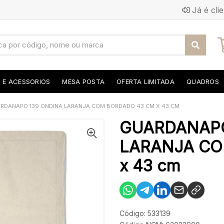
Já é cli
S E ACESSORIOS
MESA POSTA
OFERTA LIMITADA
QUADROS
RDANAPO 139 ONDINA LARANJA COM BORDADO 43 CM X 43 CM
GUARDANAPO
LARANJA CO
x 43 cm
Código: 533139