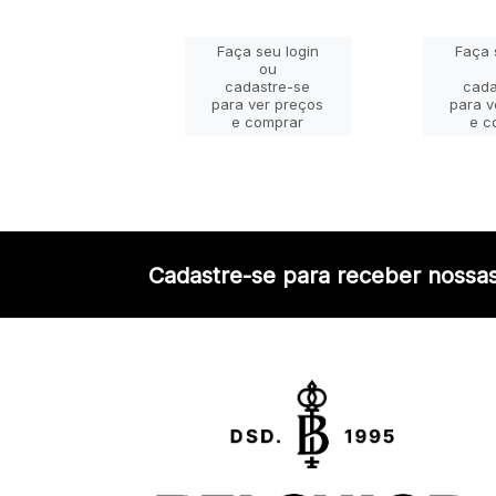
ça seu login
Faça seu login
Faça 
ou
ou
adastre-se
cadastre-se
cada
a ver preços
para ver preços
para v
e comprar
e comprar
e c
Cadastre-se para receber nossas