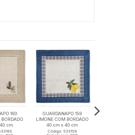
APO 160
GUARDANAPO 159
GUARDAN
M BORDADO
LIMONE COM BORDADO
TRICOLINE 158
 40 cm
40 cm x 40 cm
43 cm x 4
533160
Código: 533159
Código: 53