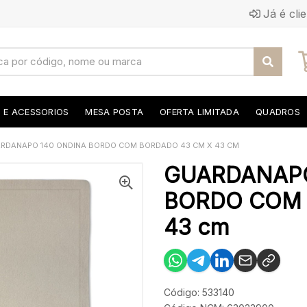
Já é cli
S E ACESSORIOS
MESA POSTA
OFERTA LIMITADA
QUADROS
RDANAPO 140 ONDINA BORDO COM BORDADO 43 CM X 43 CM
GUARDANAPO
BORDO COM 
43 cm
Código: 533140