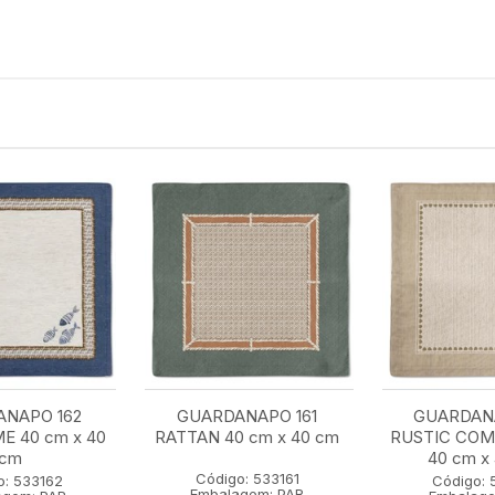
NAPO 162
GUARDANAPO 161
GUARDAN
E 40 cm x 40
RATTAN 40 cm x 40 cm
RUSTIC CO
cm
40 cm x
Código: 533161
o: 533162
Código: 
Embalagem: PAR