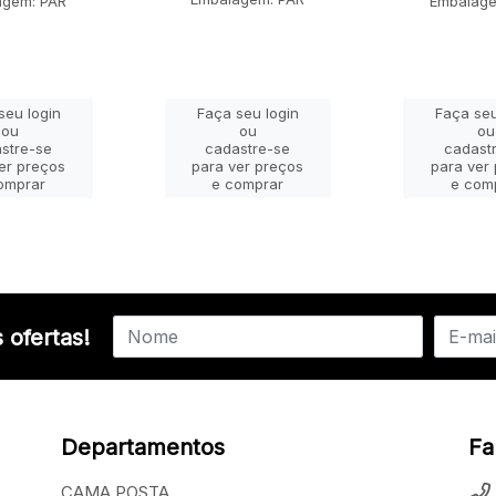
agem: PAR
Embalage
seu login
Faça seu login
Faça seu
ou
ou
ou
stre-se
cadastre-se
cadast
er preços
para ver preços
para ver
omprar
e comprar
e com
 ofertas!
Departamentos
Fa
CAMA POSTA