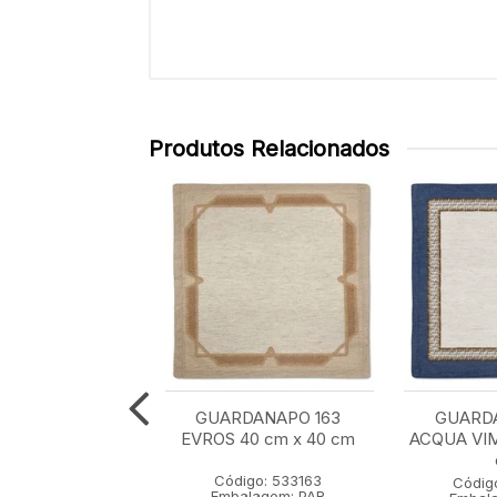
Produtos Relacionados
ARDANAPO
GUARDANAPO 163
GUARDA
NE 158 LAVANDA
EVROS 40 cm x 40 cm
ACQUA VIM
cm x 43 cm
Código: 533163
igo: 533158
Códig
Embalagem: PAR