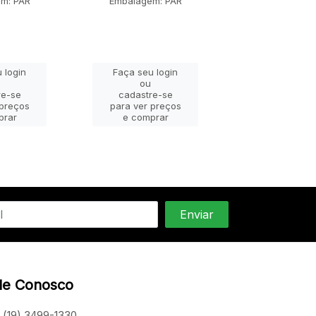
m: PAR
Embalagem: PAR
Embalagem:
 login
Faça seu login
Faça seu lo
ou
ou
re-se
cadastre-se
cadastre-
 preços
para ver preços
para ver pr
prar
e comprar
e compra
le Conosco
(19) 3499-1330