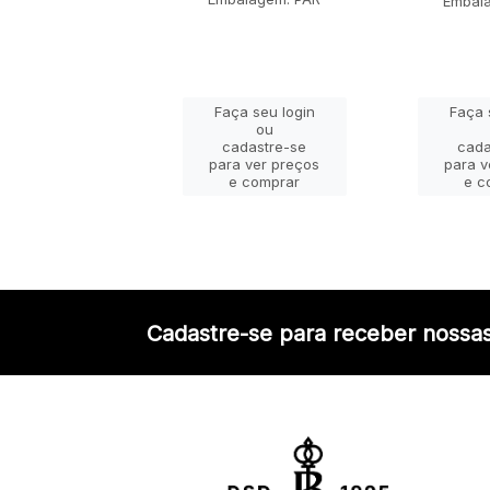
alagem: PAR
Embal
ça seu login
Faça seu login
Faça 
ou
ou
adastre-se
cadastre-se
cada
a ver preços
para ver preços
para v
e comprar
e comprar
e c
Cadastre-se para receber nossas