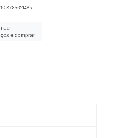
 7908785621485
n ou
eços e comprar