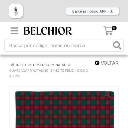
Baixe já nosso APP
0
VOLTAR
INÍCIO
TEMATICO
NATAL
GUARDANAPO NATALINO 151 NOITE FELIZ 40 CM X
40 CM