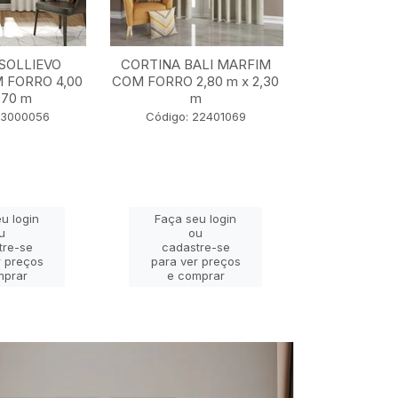
SOLLIEVO
CORTINA BALI MARFIM
CORTINA TU
 FORRO 4,00
COM FORRO 2,80 m x 2,30
5,50 m x
,70 m
m
Código: 2
23000056
Código: 22401069
u login
Faça seu login
Faça se
u
ou
o
tre-se
cadastre-se
cadast
r preços
para ver preços
para ver
mprar
e comprar
e com