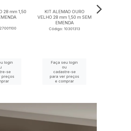
O 28 mm 1,50
KIT ALEMAO OURO
KIT JADE P
EMENDA
VELHO 28 mm 1,50 m SEM
28 mm 1,
EMENDA
EME
127001100
Código: 10301313
Código: 
u login
Faça seu login
Faça se
u
ou
o
tre-se
cadastre-se
cadast
r preços
para ver preços
para ver
mprar
e comprar
e com