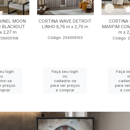
AINEL MOON
CORTINA WAVE DETROIT
CORTINA 
I BLACKOUT
LINHO 6,76 m x 2,70 m
MARFIM COM
x 2,27 m
m x 2
Código: 254006103
256005108
Código: 
eu login
Faça seu login
Faça se
ou
ou
o
tre-se
cadastre-se
cadas
r preços
para ver preços
para ve
mprar
e comprar
e co