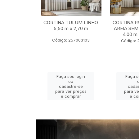
BALI MARFIM
CORTINA TULUM LINHO
CORTINA P
2,80 m x 2,30
5,50 m x 2,70 m
AREIA SEM
m
4,00 m 
Código: 257003103
 22401069
Código: 
eu login
Faça seu login
Faça s
ou
ou
stre-se
cadastre-se
cadas
er preços
para ver preços
para ve
omprar
e comprar
e co