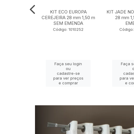
 NOBRE OURO
KIT ECO EUROPA
KIT JADE N
m 1,50 m SEM
CEREJEIRA 28 mm 1,50 m
28 mm 1
ENDA
SEM EMENDA
EM
 130001127
Código: 1010252
Código:
eu login
Faça seu login
Faça s
ou
ou
stre-se
cadastre-se
cadas
er preços
para ver preços
para ve
omprar
e comprar
e co