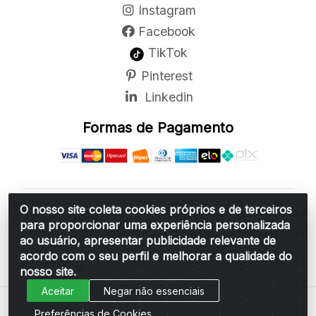
Instagram
Facebook
TikTok
Pinterest
Linkedin
Formas de Pagamento
O nosso site coleta cookies próprios e de terceiros
Belchior Cortinas e Acessórios LTDA - R: Rua
para proporcionar uma experiência personalizada
Vereador Sérgio Leopoldino Alves, 876 - Santa
ao usuário, apresentar publicidade relevante de
Bárbara d'Oeste/SP - CEP 13.456-166 - CNPJ
acordo com o seu perfil e melhorar a qualidade do
06.314.073/0001-34
nosso site.
Aceitar
Negar não essenciais
Preferências de Cookies