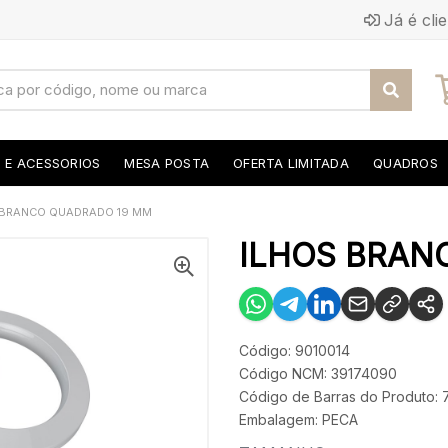
Já é cli
S E ACESSORIOS
MESA POSTA
OFERTA LIMITADA
QUADROS
 BRANCO QUADRADO 19 MM
ILHOS BRAN
Código: 9010014
Código NCM: 39174090
Código de Barras do Produto
Embalagem: PECA