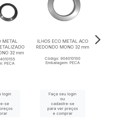
O METAL
ILHOS ECO METAL ACO
ILHOS ECO 
ETALIZADO
REDONDO MONO 32 mm
CROMADO MET
ONO 32 mm
QUADRADO M
mm
Código: 904010100
04010155
Embalagem: PECA
m: PECA
Código: 9040
Embalagem: 
 login
Faça seu login
Faça seu lo
ou
ou
re-se
cadastre-se
cadastre-
 preços
para ver preços
para ver pr
prar
e comprar
e compra