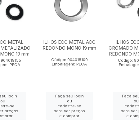
ECO METAL
ILHOS ECO METAL ACO
ILHOS EC
METALIZADO
REDONDO MONO 19 mm
CROMADO M
MONO 19 mm
REDONDO M
Código: 904018100
 904018155
Código: 9
Embalagem: PECA
gem: PECA
Embalage
seu login
Faça seu login
Faça seu
ou
ou
ou
stre-se
cadastre-se
cadast
er preços
para ver preços
para ver
omprar
e comprar
e com