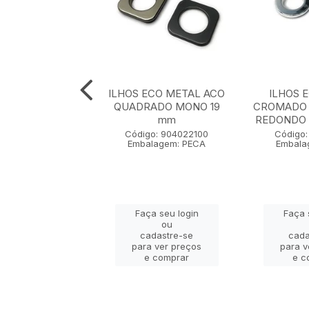
S ECO METAL
ILHOS ECO METAL ACO
ILHOS 
O METALIZADO
QUADRADO MONO 19
CROMADO 
ADO MONO 32
mm
REDONDO 
mm
Código: 904022100
Código:
Embalagem: PECA
Embala
go: 904009155
lagem: PECA
Faça seu login
Faça 
ça seu login
ou
ou
cadastre-se
cada
adastre-se
para ver preços
para v
a ver preços
e comprar
e c
e comprar