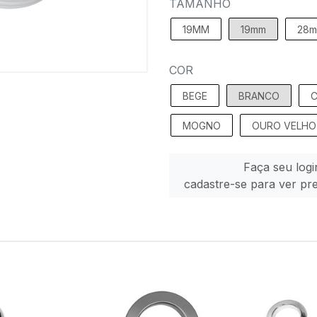
TAMANHO
19MM
19mm
28
COR
BEGE
BRANCO
C
MOGNO
OURO VELHO
Faça seu logi
cadastre-se para ver pr