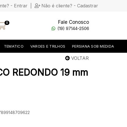
ente? - Entrar
|
Não é cliente? - Cadastrar
Fale Conosco
0
(19) 97144-2506
TEMATICO
VAROES E TRILHOS
PERSIANA SOB MEDIDA
VOLTAR
CO REDONDO 19 mm
: 7899148709622