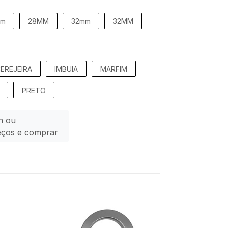
mm
28MM
32mm
32MM
EREJEIRA
IMBUIA
MARFIM
PRETO
n ou
eços e comprar